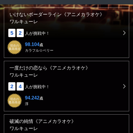
いけないボーダーライン《アニメカラオケ》
ワルキューレ
5
2
人が挑戦中！
98.104
点
現在の
最高得点
カラフル☆ベリー
一度だけの恋なら《アニメカラオケ》
ワルキューレ
2
4
人が挑戦中！
94.242
点
現在の
最高得点
淳
破滅の純情《アニメカラオケ》
ワルキューレ