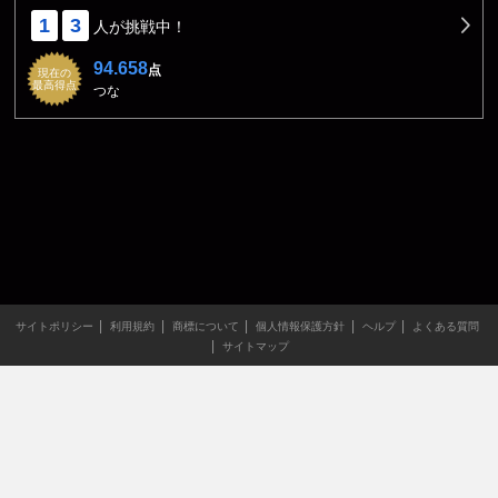
1
3
人が挑戦中！
94.658
点
現在の
最高得点
つな
サイトポリシー
利用規約
商標について
個人情報保護方針
ヘルプ
よくある質問
サイトマップ
当サイトのすべての文章や画像などの無断転載・引用を禁じま
す。
Copyright XING INC.All Rights Reserved.