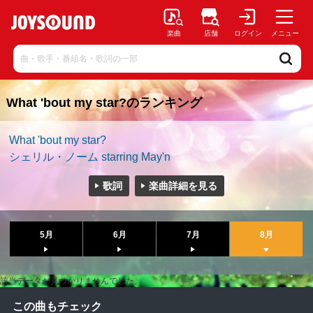
楽曲
店舗
ログイン
メニュー
What 'bout my star?のランキング
What 'bout my star?
シェリル・ノーム starring May'n
歌詞
楽曲詳細を見る
5月
6月
7月
8月
該当データが見つかりませんでした。
この曲もチェック