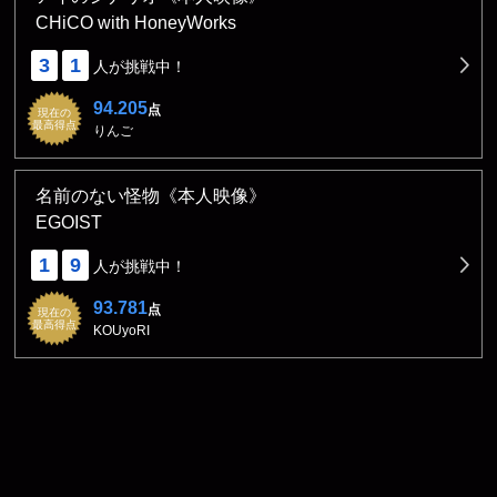
CHiCO with HoneyWorks
3
1
人が挑戦中！
94.205
点
現在の
最高得点
りんご
名前のない怪物《本人映像》
EGOIST
1
9
人が挑戦中！
93.781
点
現在の
最高得点
KOUyoRI