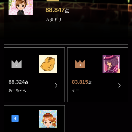
88.847
点
カタギリ
2
3
88.324
83.815
点
点
あーちゃん
そー
4