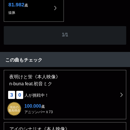
81.982
点
猿豚
1/1
この曲もチェック
夜明けと蛍《本人映像》
n-buna feat.初音ミク
3
0
人が挑戦中！
100.000
点
現在の
最高得点
アニソンバーＸ73
アイのシナリオ《本人映像》