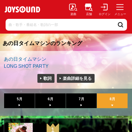
楽曲
店舗
ログイン
メニュー
あの日タイムマシンのランキング
あの日タイムマシン
LONG SHOT PARTY
歌詞
楽曲詳細を見る
5月
6月
7月
8月
1