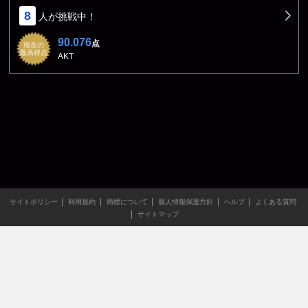
8
人が挑戦中！
90.076
点
現在の
最高得点
AKT
サイトポリシー
利用規約
商標について
個人情報保護方針
ヘルプ
よくある質問
サイトマップ
当サイトのすべての文章や画像などの無断転載・引用を禁じま
す。
Copyright XING INC.All Rights Reserved.