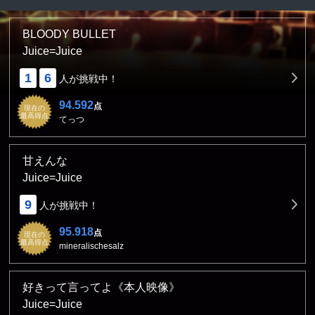
BLOODY BULLET
Juice=Juice
1
6
人が挑戦中！
94.592
点
現在の
最高得点
てっつ
甘えんな
Juice=Juice
9
人が挑戦中！
95.918
点
現在の
最高得点
mineralischesalz
好きって言ってよ《本人映像》
Juice=Juice