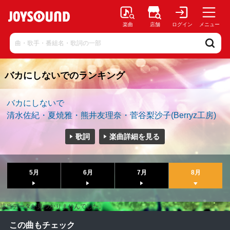
楽曲
店舗
ログイン
メニュー
バカにしないでのランキング
バカにしないで
清水佐紀・夏焼雅・熊井友理奈・菅谷梨沙子(Berryz工房)
歌詞
楽曲詳細を見る
5月
6月
7月
8月
該当データが見つかりませんでした。
この曲もチェック