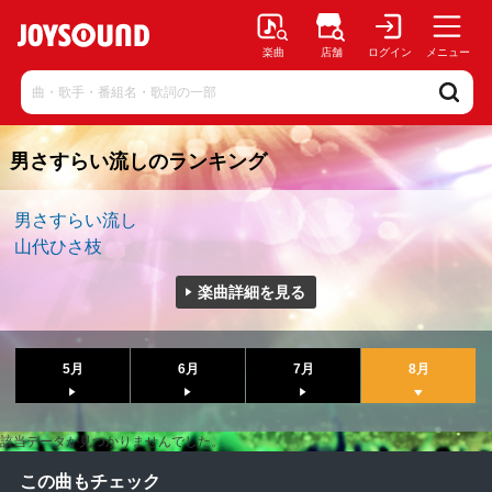
楽曲
店舗
ログイン
メニュー
男さすらい流しのランキング
男さすらい流し
山代ひさ枝
楽曲詳細を見る
5月
6月
7月
8月
該当データが見つかりませんでした。
この曲もチェック