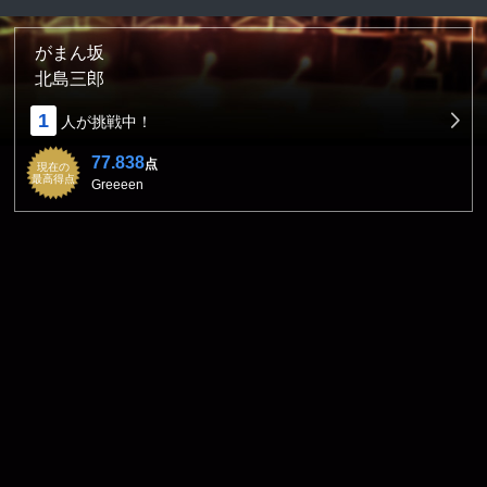
がまん坂
北島三郎
1
人が挑戦中！
77.838
点
現在の
最高得点
Greeeen