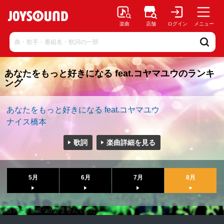
楽曲
店舗
ログイン
メニュー
あなたをもっと好きになる feat.コヤマユウのランキ
ング
あなたをもっと好きになる feat.コヤマユウ
ナイス橋本
歌詞
楽曲詳細を見る
5月
6月
7月
8月
該当データが見つかりませんでした。