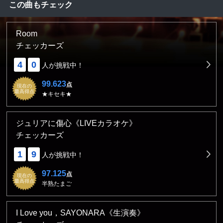
この曲もチェック
Room
チェッカーズ
4
0
人が挑戦中！
99.623
点
現在の
最高得点
★キセキ★
ジュリアに傷心《LIVEカラオケ》
チェッカーズ
1
9
人が挑戦中！
97.125
点
現在の
最高得点
半熟たまご
I Love you，SAYONARA《生演奏》