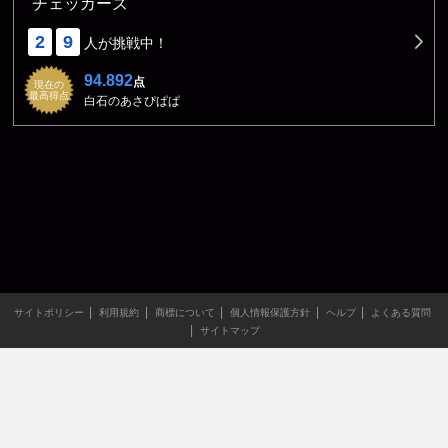
チェッカーズ
2
9
人が挑戦中！
94.892
点
現在の
最高得点
白石のあさぴぱぱ
サイトポリシー
利用規約
商標について
個人情報保護方針
ヘルプ
よくある質問
サイトマップ
当サイトのすべての文章や画像などの無断転載・引用を禁じま
す。
Copyright XING INC.All Rights Reserved.