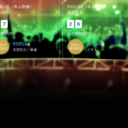
BLUE《本人映像》
KISS ME《本人映像》
OWY
氷室京介
7
2
6
が挑戦中！
人が挑戦中！
93.914
97.249
点
点
在の
現在の
高得点
最高得点
氷室狂介／暴威
どすえ