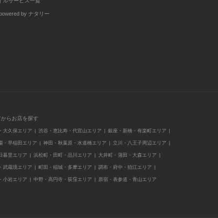
イルサービス一覧
wered by ナタリー
アからお店を探す
・大久保エリア
渋谷・恵比寿・代官山エリア
銀座・新橋・有楽町エリア
場・早稲田エリア
神田・秋葉原・水道橋エリア
立川・八王子周辺エリア
日暮里エリア
浜松町・田町・品川エリア
大井町・蒲田・大森エリア
・武蔵境エリア
町田・稲城・多摩エリア
調布・府中・狛江エリア
・小岩エリア
中野・高円寺・荻窪エリア
原宿・表参道・青山エリア