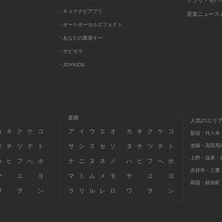
アプリ・モバ
・キョクナビアプリ
音楽ニュース po
・オートボーカルエフェクト
・あなたの最適キー
・サビカラ
・JOYKIDS
楽曲
人気のエリ
カ
キ
ク
ケ
コ
ア
イ
ウ
エ
オ
カ
キ
ク
ケ
コ
新宿・代々木
タ
チ
ツ
テ
ト
サ
シ
ス
セ
ソ
タ
チ
ツ
テ
ト
池袋・高田馬
上野・浅草・
ハ
ヒ
フ
へ
ホ
ナ
ニ
ヌ
ネ
ノ
ハ
ヒ
フ
へ
ホ
吉祥寺・三鷹
ヤ
ユ
ヨ
マ
ミ
ム
メ
モ
ヤ
ユ
ヨ
両国・錦糸町
ワ
ヲ
ン
ラ
リ
ル
レ
ロ
ワ
ヲ
ン