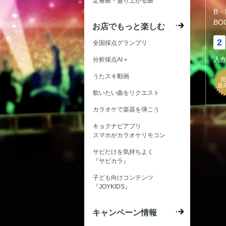
定番曲・盛り上がる曲
B・
BO
お店でもっと楽しむ
2
全国採点グランプリ
人
分析採点AI＋
うたスキ動画
現
最
歌いたい曲をリクエスト
カラオケで楽器を弾こう
キョクナビアプリ
スマホがカラオケリモコン
サビだけを気持ちよく
『サビカラ』
子ども向けコンテンツ
『JOYKIDS』
キャンペーン情報