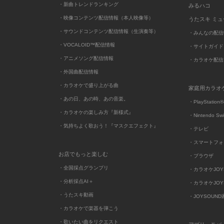
・新曲トレンドランキング
みるハコ
・映像コンテンツ配信情報（本人映像等）
うたスキ ミ
・サウンドコンテンツ配信情報（生演奏等）
・みんなの配信
・VOCALOID™配信情報
・サイトガイド
・アニメソング配信情報
・カラオケ配信
・外国曲配信情報
・カラオケで盛り上がる曲
家庭用カラオ
・あの日、あの時、あの音楽。
・PlayStation®
・カラオケの楽しみ方『新様式』
・Nintendo Sw
・気持ちよく歌おう！『マスクエフェクト』
・テレビ
・スマートフォ
お店でもっと楽しむ
・ブラウザ
・全国採点グランプリ
・カラオケJOYSO
・分析採点AI＋
・カラオケJOYSO
・うたスキ動画
・JOYSOUN
・カラオケで楽器を弾こう
・歌いたい曲をリクエスト