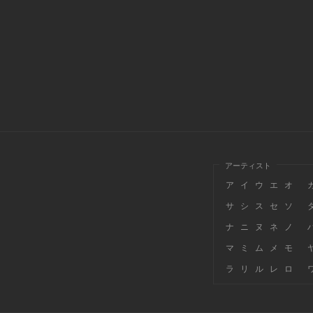
アーティスト
ア
イ
ウ
エ
オ
サ
シ
ス
セ
ソ
ナ
ニ
ヌ
ネ
ノ
マ
ミ
ム
メ
モ
ラ
リ
ル
レ
ロ