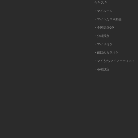
うたスキ
・マイルーム
・マイうたスキ動画
・全国採点GP
・分析採点
・マイりれき
・前回のカラオケ
・マイうた/マイアーティスト
・各種設定