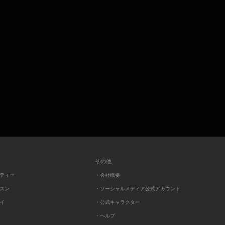
その他
ーティー
・会社概要
ッスン
・ソーシャルメディア公式アカウント
レイ
・公式キャラクター
・ヘルプ