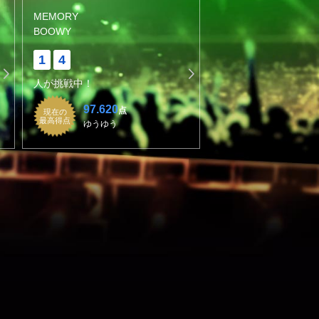
MEMORY
BOOWY
1
4
人が挑戦中！
97.620
点
現在の
最高得点
ゆうゆう