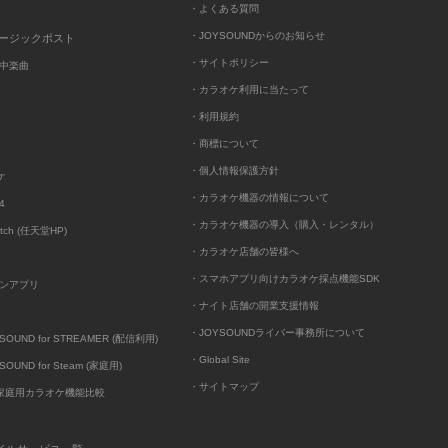
・よくある質問
・JOYSOUNDからのお知らせ
ュージックポスト
・サイトポリシー
中楽曲
・カラオケ利用に当たって
・利用規約
・商標について
・個人情報保護方針
ケ
・カラオケ機器の情報について
4
・カラオケ機器の導入（購入・レンタル）
itch (任天堂HP)
・カラオケ店舗の皆様へ
・スマホアプリ向けカラオケ採点機能SDK
ンアプリ
・ナイト店舗の開業支援情報
・JOYSOUNDライバー事務所について
UND for STREAMER (配信利用)
・Global Site
UND for Steam (家庭用)
・サイトマップ
D家庭用カラオケ機能比較