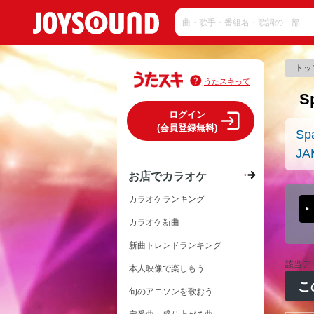
トッ
うたスキって
S
ログイン
(会員登録無料)
Sp
JA
お店でカラオケ
カラオケランキング
カラオケ新曲
新曲トレンドランキング
該当デ
本人映像で楽しもう
こ
旬のアニソンを歌おう