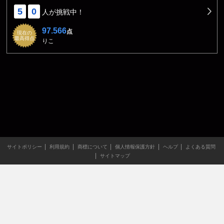
5
0
人が挑戦中！
97.566
点
現在の
最高得点
りこ
サイトポリシー
利用規約
商標について
個人情報保護方針
ヘルプ
よくある質問
サイトマップ
当サイトのすべての文章や画像などの無断転載・引用を禁じま
す。
Copyright XING INC.All Rights Reserved.