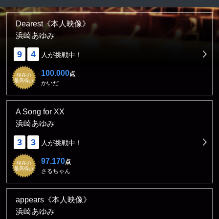
Dearest《本人映像》
浜崎あゆみ
9
4
人が挑戦中！
100.000
点
現在の
最高得点
かいだ
A Song for XX
浜崎あゆみ
3
3
人が挑戦中！
97.170
点
現在の
最高得点
さるちゃん
appears《本人映像》
浜崎あゆみ