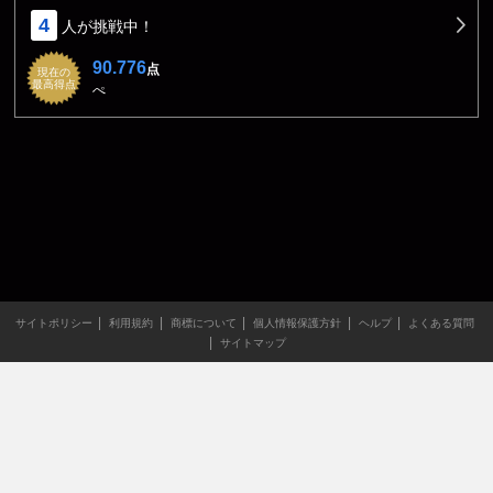
4
人が挑戦中！
90.776
点
現在の
最高得点
ぺ
サイトポリシー
利用規約
商標について
個人情報保護方針
ヘルプ
よくある質問
サイトマップ
当サイトのすべての文章や画像などの無断転載・引用を禁じま
す。
Copyright XING INC.All Rights Reserved.