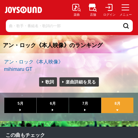
楽曲
店舗
ログイン
メニュー
アン・ロック《本人映像》のランキング
アン・ロック《本人映像》
mihimaru GT
歌詞
楽曲詳細を見る
5月
6月
7月
8月
該当データが見つかりませんでした。
この曲もチェック