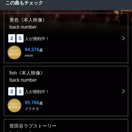
この曲もチェック
黄色《本人映像》
back number
2
5
人が挑戦中！
94.376
点
現在の
最高得点
rrrrrrr
fish《本人映像》
back number
2
1
人が挑戦中！
95.766
点
現在の
最高得点
クラキヨ
世田谷ラブストーリー