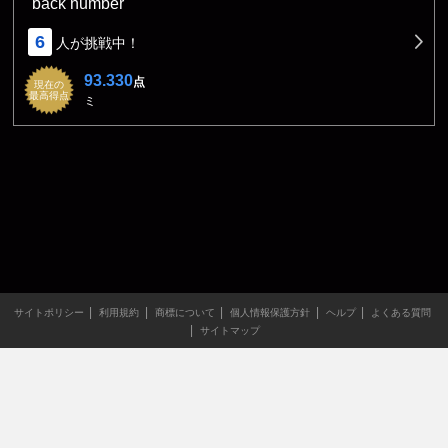
back number
6
人が挑戦中！
93.330
点
現在の
最高得点
ミ
サイトポリシー
利用規約
商標について
個人情報保護方針
ヘルプ
よくある質問
サイトマップ
当サイトのすべての文章や画像などの無断転載・引用を禁じま
す。
Copyright XING INC.All Rights Reserved.