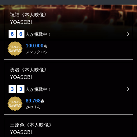
祝福《本人映像》
YOASOBI
6
6
人が挑戦中！
100.000
点
現在の
最高得点
メンフクロウ
勇者《本人映像》
YOASOBI
3
3
人が挑戦中！
89.768
点
現在の
最高得点
みのりん
三原色《本人映像》
YOASOBI