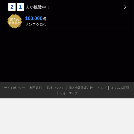
2
1
人が挑戦中！
100.000
点
現在の
最高得点
メンフクロウ
サイトポリシー
利用規約
商標について
個人情報保護方針
ヘルプ
よくある質問
サイトマップ
当サイトのすべての文章や画像などの無断転載・引用を禁じま
す。
Copyright XING INC.All Rights Reserved.