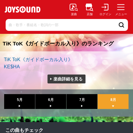
楽曲
店舗
ログイン
メニュー
TiK ToK《ガイドボーカル入り》のランキング
TiK ToK《ガイドボーカル入り》
KE$HA
楽曲詳細を見る
5月
6月
7月
8月
該当データが見つかりませんでした。
この曲もチェック