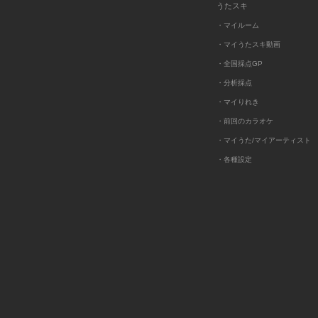
うたスキ
・マイルーム
・マイうたスキ動画
・全国採点GP
・分析採点
・マイりれき
・前回のカラオケ
・マイうた/マイアーティスト
・各種設定