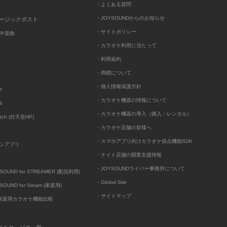
・よくある質問
・JOYSOUNDからのお知らせ
ュージックポスト
・サイトポリシー
中楽曲
・カラオケ利用に当たって
・利用規約
・商標について
・個人情報保護方針
ケ
・カラオケ機器の情報について
4
・カラオケ機器の導入（購入・レンタル）
itch (任天堂HP)
・カラオケ店舗の皆様へ
・スマホアプリ向けカラオケ採点機能SDK
ンアプリ
・ナイト店舗の開業支援情報
・JOYSOUNDライバー事務所について
UND for STREAMER (配信利用)
・Global Site
UND for Steam (家庭用)
・サイトマップ
D家庭用カラオケ機能比較