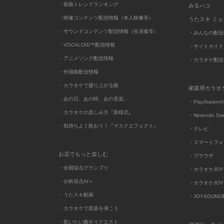
・新曲トレンドランキング
みるハコ
・映像コンテンツ配信情報（本人映像等）
うたスキ ミ
・サウンドコンテンツ配信情報（生演奏等）
・みんなの配信
・VOCALOID™配信情報
・サイトガイド
・アニメソング配信情報
・カラオケ配信
・外国曲配信情報
・カラオケで盛り上がる曲
家庭用カラオ
・あの日、あの時、あの音楽。
・PlayStation®
・カラオケの楽しみ方『新様式』
・Nintendo Sw
・気持ちよく歌おう！『マスクエフェクト』
・テレビ
・スマートフォ
お店でもっと楽しむ
・ブラウザ
・全国採点グランプリ
・カラオケJOYSO
・分析採点AI＋
・カラオケJOYSO
・うたスキ動画
・JOYSOUN
・カラオケで楽器を弾こう
・歌いたい曲をリクエスト