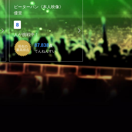
ピーターパン《本人映像》
優里
8
人が挑戦中！
87.838
点
現在の
最高得点
てんねんすい