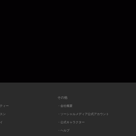
その他
ーティー
・会社概要
ッスン
・ソーシャルメディア公式アカウント
レイ
・公式キャラクター
・ヘルプ