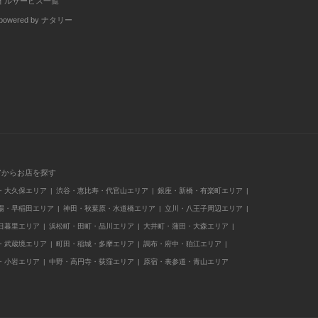
イルサービス一覧
wered by ナタリー
アからお店を探す
・大久保エリア
渋谷・恵比寿・代官山エリア
銀座・新橋・有楽町エリア
場・早稲田エリア
神田・秋葉原・水道橋エリア
立川・八王子周辺エリア
日暮里エリア
浜松町・田町・品川エリア
大井町・蒲田・大森エリア
・武蔵境エリア
町田・稲城・多摩エリア
調布・府中・狛江エリア
・小岩エリア
中野・高円寺・荻窪エリア
原宿・表参道・青山エリア