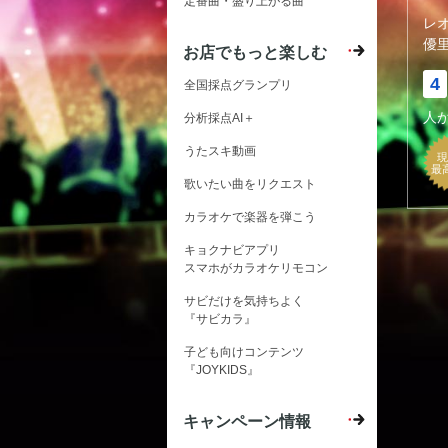
定番曲・盛り上がる曲
レ
優
お店でもっと楽しむ
4
全国採点グランプリ
人
分析採点AI＋
うたスキ動画
現
最
歌いたい曲をリクエスト
カラオケで楽器を弾こう
キョクナビアプリ
スマホがカラオケリモコン
サビだけを気持ちよく
『サビカラ』
子ども向けコンテンツ
『JOYKIDS』
キャンペーン情報