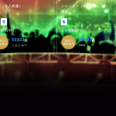
オ《本人映像》
シャッター《本人映像》
里
優里
0
6
が挑戦中！
人が挑戦中！
93.833
88.621
点
点
在の
現在の
高得点
最高得点
こんじゅー
moa