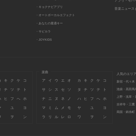
アプリ・モバ
・キョクナビアプリ
音楽ニュース po
・オートボーカルエフェクト
・あなたの最適キー
・サビカラ
・JOYKIDS
楽曲
人気のエリ
カ
キ
ク
ケ
コ
ア
イ
ウ
エ
オ
カ
キ
ク
ケ
コ
新宿・代々木
タ
チ
ツ
テ
ト
サ
シ
ス
セ
ソ
タ
チ
ツ
テ
ト
池袋・高田馬
上野・浅草・
ハ
ヒ
フ
へ
ホ
ナ
ニ
ヌ
ネ
ノ
ハ
ヒ
フ
へ
ホ
吉祥寺・三鷹
ヤ
ユ
ヨ
マ
ミ
ム
メ
モ
ヤ
ユ
ヨ
両国・錦糸町
ワ
ヲ
ン
ラ
リ
ル
レ
ロ
ワ
ヲ
ン