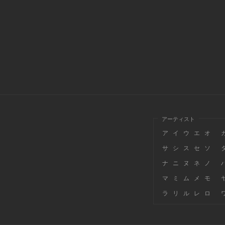
アーティスト
ア
イ
ウ
エ
オ
サ
シ
ス
セ
ソ
ナ
ニ
ヌ
ネ
ノ
マ
ミ
ム
メ
モ
ラ
リ
ル
レ
ロ