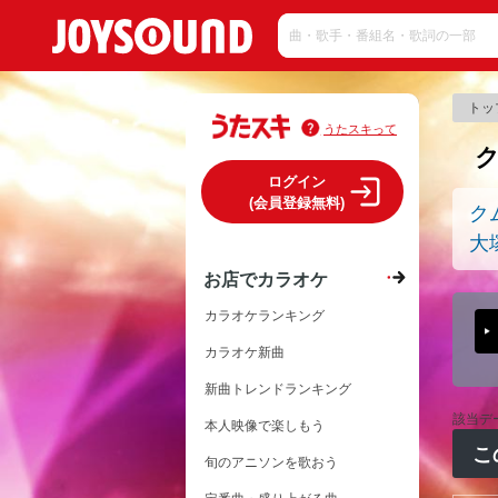
トッ
うたスキって
ログイン
(会員登録無料)
ク
大
お店でカラオケ
カラオケランキング
カラオケ新曲
新曲トレンドランキング
該当デ
本人映像で楽しもう
こ
旬のアニソンを歌おう