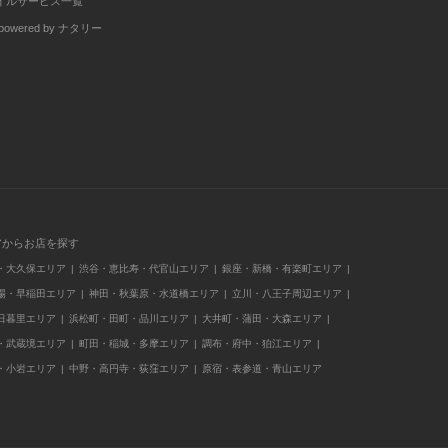
イルサービス一覧
wered by ナタリー
アからお店を探す
・大久保エリア
渋谷・恵比寿・代官山エリア
銀座・新橋・有楽町エリア
場・早稲田エリア
神田・秋葉原・水道橋エリア
立川・八王子周辺エリア
日暮里エリア
浜松町・田町・品川エリア
大井町・蒲田・大森エリア
・武蔵境エリア
町田・稲城・多摩エリア
調布・府中・狛江エリア
・小岩エリア
中野・高円寺・荻窪エリア
原宿・表参道・青山エリア