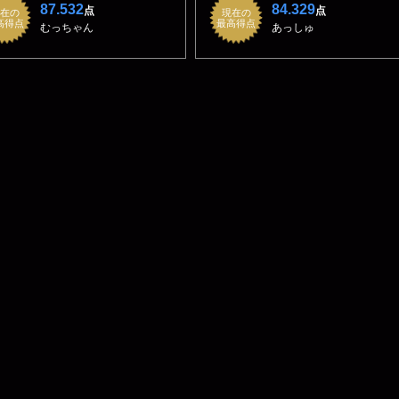
87.532
84.329
点
点
在の
現在の
高得点
最高得点
むっちゃん
あっしゅ