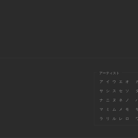
アーティスト
ア
イ
ウ
エ
オ
サ
シ
ス
セ
ソ
ナ
ニ
ヌ
ネ
ノ
マ
ミ
ム
メ
モ
ラ
リ
ル
レ
ロ