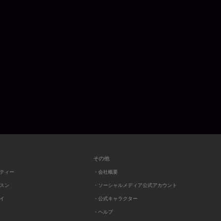
その他
ーティー
・会社概要
ッスン
・ソーシャルメディア公式アカウント
レイ
・公式キャラクター
・ヘルプ