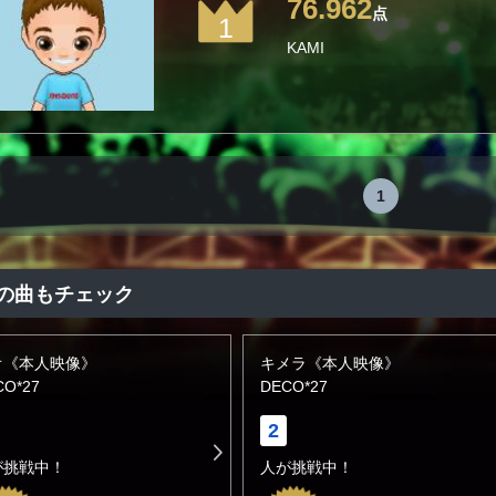
76.962
点
1
KAMI
1
の曲もチェック
オ《本人映像》
キメラ《本人映像》
CO*27
DECO*27
2
が挑戦中！
人が挑戦中！