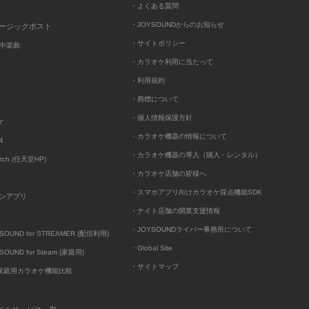
・よくある質問
・JOYSOUNDからのお知らせ
ュージックポスト
・サイトポリシー
中楽曲
・カラオケ利用に当たって
・利用規約
・商標について
・個人情報保護方針
ケ
・カラオケ機器の情報について
4
・カラオケ機器の導入（購入・レンタル）
itch (任天堂HP)
・カラオケ店舗の皆様へ
・スマホアプリ向けカラオケ採点機能SDK
ンアプリ
・ナイト店舗の開業支援情報
・JOYSOUNDライバー事務所について
UND for STREAMER (配信利用)
・Global Site
UND for Steam (家庭用)
・サイトマップ
D家庭用カラオケ機能比較