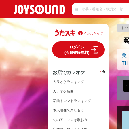
トッ
うたスキって
ログイン
(会員登録無料)
罠
TH
お店でカラオケ
カラオケランキング
カラオケ新曲
新曲トレンドランキング
本人映像で楽しもう
旬のアニソンを歌おう