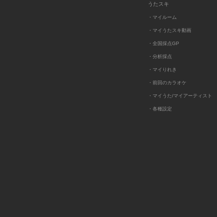
うたスキ
・マイルーム
・マイうたスキ動画
・全国採点GP
・分析採点
・マイりれき
・前回のカラオケ
・マイうた/マイアーティスト
・各種設定