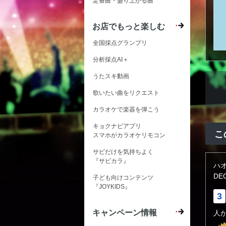
定番曲・盛り上がる曲
お店でもっと楽しむ
全国採点グランプリ
分析採点AI＋
うたスキ動画
歌いたい曲をリクエスト
カラオケで楽器を弾こう
キョクナビアプリ
こ
スマホがカラオケリモコン
サビだけを気持ちよく
『サビカラ』
ハ
DE
子ども向けコンテンツ
『JOYKIDS』
3
キャンペーン情報
人