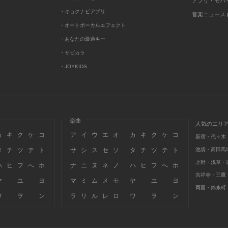
アプリ・モバ
・キョクナビアプリ
音楽ニュース po
・オートボーカルエフェクト
・あなたの最適キー
・サビカラ
・JOYKIDS
楽曲
人気のエリ
カ
キ
ク
ケ
コ
ア
イ
ウ
エ
オ
カ
キ
ク
ケ
コ
新宿・代々木
タ
チ
ツ
テ
ト
サ
シ
ス
セ
ソ
タ
チ
ツ
テ
ト
池袋・高田馬
上野・浅草・
ハ
ヒ
フ
へ
ホ
ナ
ニ
ヌ
ネ
ノ
ハ
ヒ
フ
へ
ホ
吉祥寺・三鷹
ヤ
ユ
ヨ
マ
ミ
ム
メ
モ
ヤ
ユ
ヨ
両国・錦糸町
ワ
ヲ
ン
ラ
リ
ル
レ
ロ
ワ
ヲ
ン