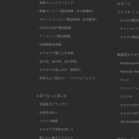
・新曲トレンドランキング
みるハコ
・映像コンテンツ配信情報（本人映像等）
うたスキ ミ
・サウンドコンテンツ配信情報（生演奏等）
・みんなの配信
・VOCALOID™配信情報
・サイトガイド
・アニメソング配信情報
・カラオケ配信
・外国曲配信情報
・カラオケで盛り上がる曲
家庭用カラオ
・あの日、あの時、あの音楽。
・PlayStation®
・カラオケの楽しみ方『新様式』
・Nintendo Sw
・気持ちよく歌おう！『マスクエフェクト』
・テレビ
・スマートフォ
お店でもっと楽しむ
・ブラウザ
・全国採点グランプリ
・カラオケJOYSO
・分析採点AI＋
・カラオケJOYSO
・うたスキ動画
・JOYSOUN
・カラオケで楽器を弾こう
・歌いたい曲をリクエスト