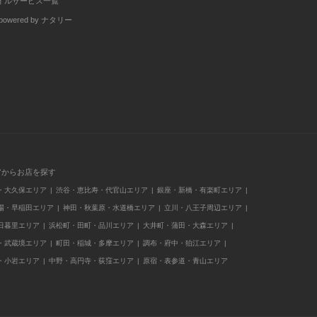
イルサービス一覧
wered by ナタリー
アからお店を探す
・大久保エリア
渋谷・恵比寿・代官山エリア
銀座・新橋・有楽町エリア
場・早稲田エリア
神田・秋葉原・水道橋エリア
立川・八王子周辺エリア
日暮里エリア
浜松町・田町・品川エリア
大井町・蒲田・大森エリア
・武蔵境エリア
町田・稲城・多摩エリア
調布・府中・狛江エリア
・小岩エリア
中野・高円寺・荻窪エリア
原宿・表参道・青山エリア