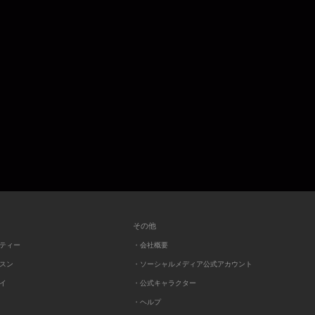
その他
ーティー
・会社概要
ッスン
・ソーシャルメディア公式アカウント
レイ
・公式キャラクター
・ヘルプ