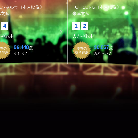
ムパネルラ《本人映像》
POP SONG《本人映像》
津玄師
米津玄師
4
1
2
が挑戦中！
人が挑戦中！
96.448
90.867
点
点
在の
現在の
高得点
最高得点
えりりん
みやっさん