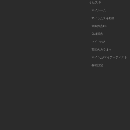
うたスキ
・マイルーム
・マイうたスキ動画
・全国採点GP
・分析採点
・マイりれき
・前回のカラオケ
・マイうた/マイアーティスト
・各種設定