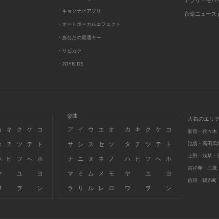
アプリ・モバ
・キョクナビアプリ
音楽ニュース po
・オートボーカルエフェクト
・あなたの最適キー
・サビカラ
・JOYKIDS
楽曲
人気のエリ
カ
キ
ク
ケ
コ
ア
イ
ウ
エ
オ
カ
キ
ク
ケ
コ
新宿・代々木
タ
チ
ツ
テ
ト
サ
シ
ス
セ
ソ
タ
チ
ツ
テ
ト
池袋・高田馬
上野・浅草・
ハ
ヒ
フ
へ
ホ
ナ
ニ
ヌ
ネ
ノ
ハ
ヒ
フ
へ
ホ
吉祥寺・三鷹
ヤ
ユ
ヨ
マ
ミ
ム
メ
モ
ヤ
ユ
ヨ
両国・錦糸町
ワ
ヲ
ン
ラ
リ
ル
レ
ロ
ワ
ヲ
ン