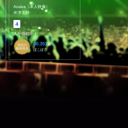
Azalea《本人映像》
米津玄師
4
人が挑戦中！
90.351
点
現在の
最高得点
ぽこぽこ