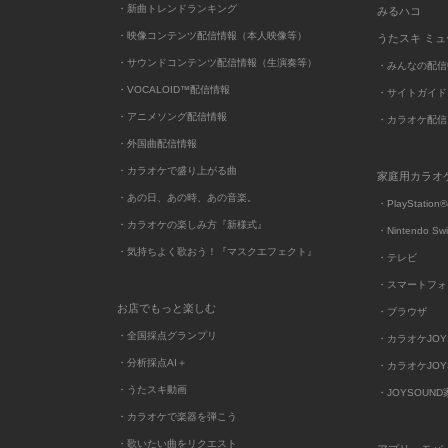
・新曲トレンドランキング
みるハコ
・映像コンテンツ配信情報（本人映像等）
うたスキ ミ
・サウンドコンテンツ配信情報（生演奏等）
・みんなの配信
・VOCALOID™配信情報
・サイトガイド
・アニメソング配信情報
・カラオケ配信
・外国曲配信情報
・カラオケで盛り上がる曲
家庭用カラオ
・あの日、あの時、あの音楽。
・PlayStation®
・カラオケの楽しみ方『新様式』
・Nintendo Sw
・気持ちよく歌おう！『マスクエフェクト』
・テレビ
・スマートフォ
お店でもっと楽しむ
・ブラウザ
・全国採点グランプリ
・カラオケJOYSO
・分析採点AI＋
・カラオケJOYSO
・うたスキ動画
・JOYSOUN
・カラオケで楽器を弾こう
・歌いたい曲をリクエスト