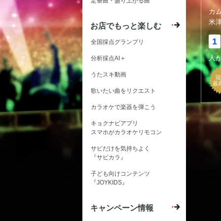
定番曲・盛り上がる曲
カ
米
お店でもっと楽しむ
1
全国採点グランプリ
人
分析採点AI＋
うたスキ動画
現
最
歌いたい曲をリクエスト
カラオケで楽器を弾こう
キョクナビアプリ
スマホがカラオケリモコン
サビだけを気持ちよく
『サビカラ』
子ども向けコンテンツ
『JOYKIDS』
キャンペーン情報