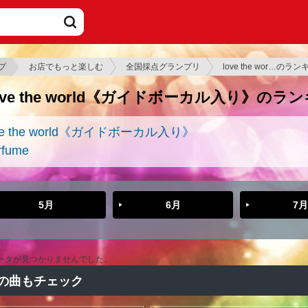
プ
お店でもっと楽しむ
全国採点グランプリ
love the wor…のラ
ove the world《ガイドボーカル入り》のラ
ve the world《ガイドボーカル入り》
rfume
5月
6月
7月
ータが見つかりませんでした。
の曲もチェック