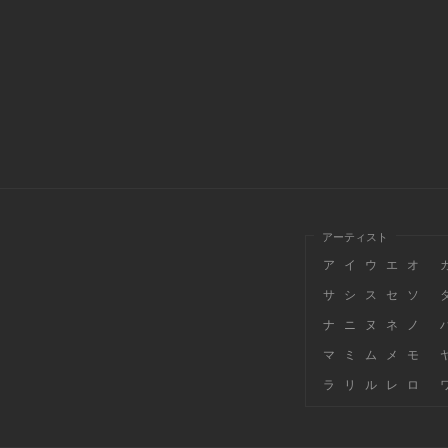
アーティスト
ア
イ
ウ
エ
オ
サ
シ
ス
セ
ソ
ナ
ニ
ヌ
ネ
ノ
マ
ミ
ム
メ
モ
ラ
リ
ル
レ
ロ