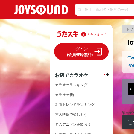
トッ
うたスキって
l
ログイン
(会員登録無料)
lo
Pe
お店でカラオケ
カラオケランキング
カラオケ新曲
新曲トレンドランキング
該当デ
本人映像で楽しもう
こ
旬のアニソンを歌おう