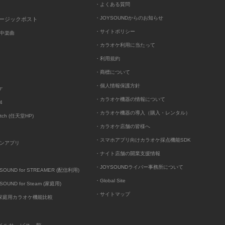
・よくある質問
・JOYSOUNDからのお知らせ
ュージックポスト
・サイトポリシー
中楽曲
・カラオケ利用に当たって
・利用規約
・商標について
・個人情報保護方針
ケ
・カラオケ機器の情報について
4
・カラオケ機器の導入（購入・レンタル）
itch (任天堂HP)
・カラオケ店舗の皆様へ
・スマホアプリ向けカラオケ採点機能SDK
ンアプリ
・ナイト店舗の開業支援情報
・JOYSOUNDライバー事務所について
UND for STREAMER (配信利用)
・Global Site
UND for Steam (家庭用)
・サイトマップ
D家庭用カラオケ機能比較