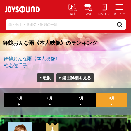
楽曲
店舗
ログイン
メニュー
舞鶴おんな雨《本人映像》のランキング
舞鶴おんな雨《本人映像》
椎名佐千子
歌詞
楽曲詳細を見る
5月
6月
7月
8月
1