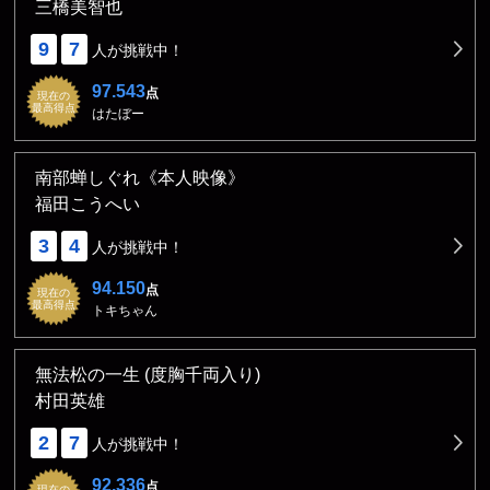
三橋美智也
9
7
人が挑戦中！
97.543
点
現在の
最高得点
はたぼー
南部蝉しぐれ《本人映像》
福田こうへい
3
4
人が挑戦中！
94.150
点
現在の
最高得点
トキちゃん
無法松の一生 (度胸千両入り)
村田英雄
2
7
人が挑戦中！
92.336
点
現在の