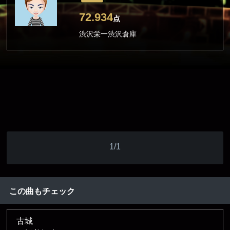
72.934
点
渋沢栄一渋沢倉庫
1/1
この曲もチェック
古城