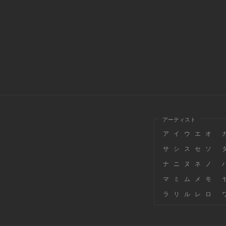
アーティスト
ア
イ
ウ
エ
オ
サ
シ
ス
セ
ソ
ナ
ニ
ヌ
ネ
ノ
マ
ミ
ム
メ
モ
ラ
リ
ル
レ
ロ