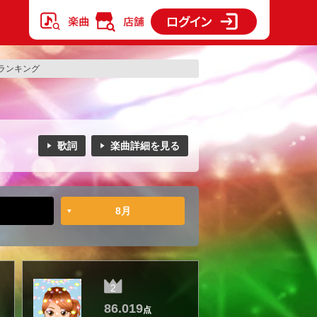
ランキング
歌詞
楽曲詳細を見る
8月
2
86.019
点