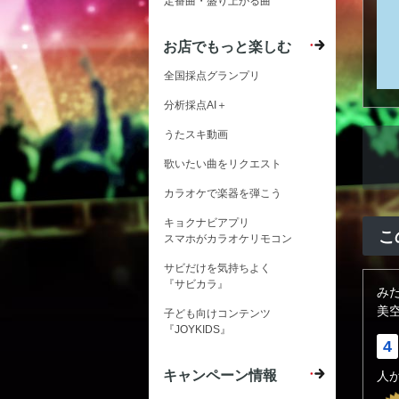
定番曲・盛り上がる曲
お店でもっと楽しむ
全国採点グランプリ
分析採点AI＋
うたスキ動画
歌いたい曲をリクエスト
カラオケで楽器を弾こう
キョクナビアプリ
こ
スマホがカラオケリモコン
サビだけを気持ちよく
『サビカラ』
み
美
子ども向けコンテンツ
『JOYKIDS』
4
キャンペーン情報
人