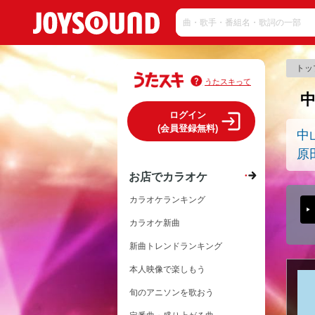
トッ
うたスキって
ログイン
(会員登録無料)
中
原
お店でカラオケ
カラオケランキング
カラオケ新曲
新曲トレンドランキング
本人映像で楽しもう
旬のアニソンを歌おう