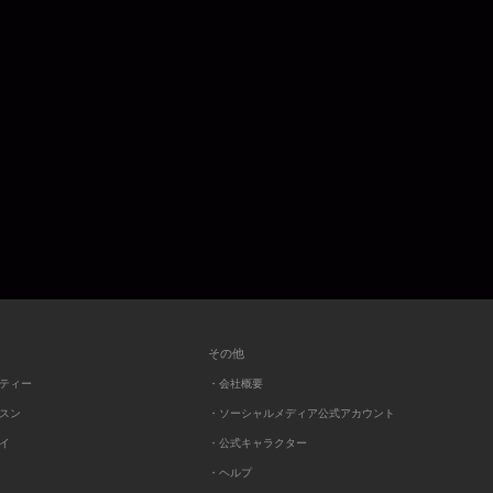
その他
ーティー
・会社概要
ッスン
・ソーシャルメディア公式アカウント
レイ
・公式キャラクター
・ヘルプ