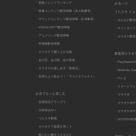
・新曲トレンドランキング
みるハコ
・映像コンテンツ配信情報（本人映像等）
うたスキ ミ
・サウンドコンテンツ配信情報（生演奏等）
・みんなの配信
・VOCALOID™配信情報
・サイトガイド
・アニメソング配信情報
・カラオケ配信
・外国曲配信情報
・カラオケで盛り上がる曲
家庭用カラオ
・あの日、あの時、あの音楽。
・PlayStation®
・カラオケの楽しみ方『新様式』
・Nintendo Sw
・気持ちよく歌おう！『マスクエフェクト』
・テレビ
・スマートフォ
お店でもっと楽しむ
・ブラウザ
・全国採点グランプリ
・カラオケJOYSO
・分析採点AI＋
・カラオケJOYSO
・うたスキ動画
・JOYSOUN
・カラオケで楽器を弾こう
・歌いたい曲をリクエスト