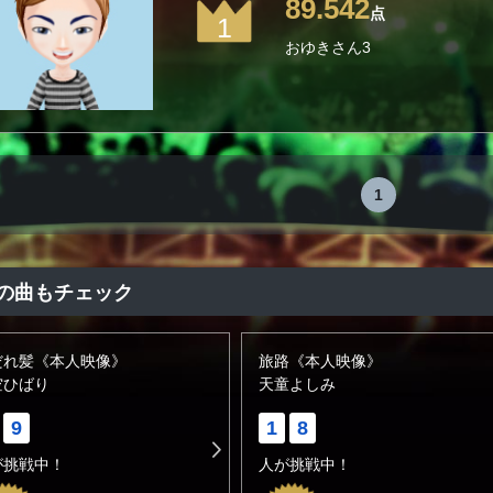
89.542
点
1
おゆきさん3
1
の曲もチェック
だれ髪《本人映像》
旅路《本人映像》
空ひばり
天童よしみ
9
1
8
が挑戦中！
人が挑戦中！