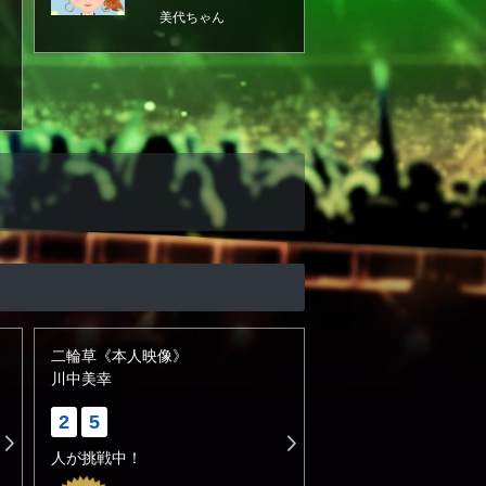
美代ちゃん
二輪草《本人映像》
川中美幸
2
5
人が挑戦中！