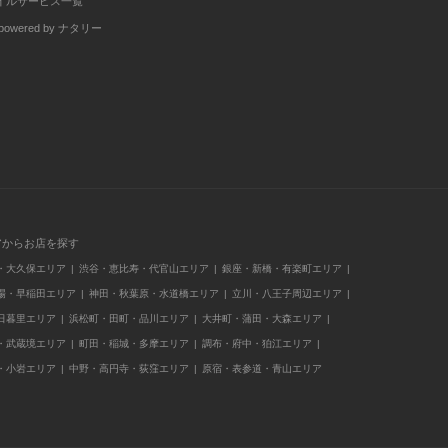
イルサービス一覧
wered by ナタリー
アからお店を探す
・大久保エリア
渋谷・恵比寿・代官山エリア
銀座・新橋・有楽町エリア
場・早稲田エリア
神田・秋葉原・水道橋エリア
立川・八王子周辺エリア
日暮里エリア
浜松町・田町・品川エリア
大井町・蒲田・大森エリア
・武蔵境エリア
町田・稲城・多摩エリア
調布・府中・狛江エリア
・小岩エリア
中野・高円寺・荻窪エリア
原宿・表参道・青山エリア