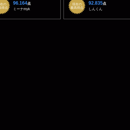
96.164
92.835
点
点
在の
現在の
高得点
最高得点
ミーナmyk
しんくん