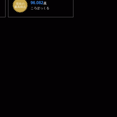
96.082
点
現在の
最高得点
ころぽっくる