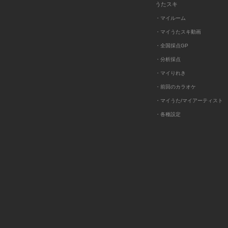
うたスキ
・マイルーム
・マイうたスキ動画
・全国採点GP
・分析採点
・マイりれき
・前回のカラオケ
・マイうた/マイアーティスト
・各種設定