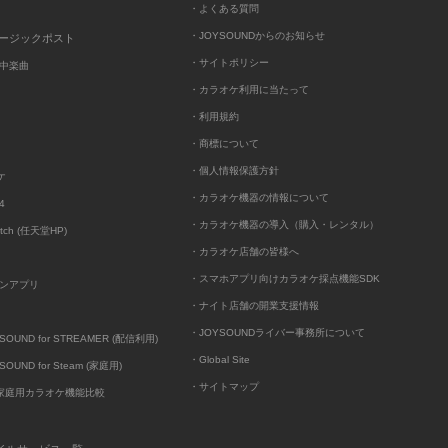
・よくある質問
・JOYSOUNDからのお知らせ
ュージックポスト
・サイトポリシー
中楽曲
・カラオケ利用に当たって
・利用規約
・商標について
・個人情報保護方針
ケ
・カラオケ機器の情報について
4
・カラオケ機器の導入（購入・レンタル）
itch (任天堂HP)
・カラオケ店舗の皆様へ
・スマホアプリ向けカラオケ採点機能SDK
ンアプリ
・ナイト店舗の開業支援情報
・JOYSOUNDライバー事務所について
UND for STREAMER (配信利用)
・Global Site
UND for Steam (家庭用)
・サイトマップ
D家庭用カラオケ機能比較