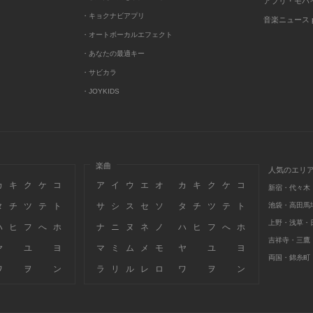
アプリ・モバ
・キョクナビアプリ
音楽ニュース po
・オートボーカルエフェクト
・あなたの最適キー
・サビカラ
・JOYKIDS
楽曲
人気のエリ
カ
キ
ク
ケ
コ
ア
イ
ウ
エ
オ
カ
キ
ク
ケ
コ
新宿・代々木
タ
チ
ツ
テ
ト
サ
シ
ス
セ
ソ
タ
チ
ツ
テ
ト
池袋・高田馬
上野・浅草・
ハ
ヒ
フ
へ
ホ
ナ
ニ
ヌ
ネ
ノ
ハ
ヒ
フ
へ
ホ
吉祥寺・三鷹
ヤ
ユ
ヨ
マ
ミ
ム
メ
モ
ヤ
ユ
ヨ
両国・錦糸町
ワ
ヲ
ン
ラ
リ
ル
レ
ロ
ワ
ヲ
ン