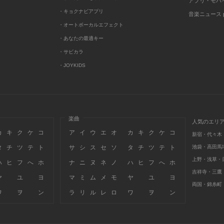
アプリ・モバ
・キョクナビアプリ
音楽ニュース po
・オートボーカルエフェクト
・あなたの最適キー
・サビカラ
・JOYKIDS
楽曲
人気のエリ
カ
キ
ク
ケ
コ
ア
イ
ウ
エ
オ
カ
キ
ク
ケ
コ
新宿・代々木
タ
チ
ツ
テ
ト
サ
シ
ス
セ
ソ
タ
チ
ツ
テ
ト
池袋・高田馬
上野・浅草・
ハ
ヒ
フ
へ
ホ
ナ
ニ
ヌ
ネ
ノ
ハ
ヒ
フ
へ
ホ
吉祥寺・三鷹
ヤ
ユ
ヨ
マ
ミ
ム
メ
モ
ヤ
ユ
ヨ
両国・錦糸町
ワ
ヲ
ン
ラ
リ
ル
レ
ロ
ワ
ヲ
ン