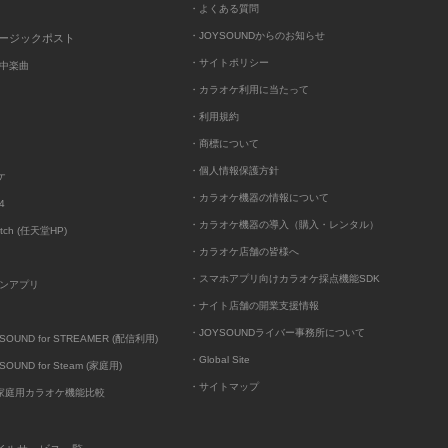
・よくある質問
・JOYSOUNDからのお知らせ
ュージックポスト
・サイトポリシー
中楽曲
・カラオケ利用に当たって
・利用規約
・商標について
・個人情報保護方針
ケ
・カラオケ機器の情報について
4
・カラオケ機器の導入（購入・レンタル）
itch (任天堂HP)
・カラオケ店舗の皆様へ
・スマホアプリ向けカラオケ採点機能SDK
ンアプリ
・ナイト店舗の開業支援情報
・JOYSOUNDライバー事務所について
UND for STREAMER (配信利用)
・Global Site
UND for Steam (家庭用)
・サイトマップ
D家庭用カラオケ機能比較