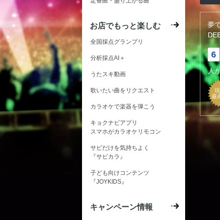
定番曲・盛り上がる曲
夢
お店でもっと楽しむ
DE
全国採点グランプリ
6
分析採点AI＋
人
うたスキ動画
歌いたい曲をリクエスト
現
最
カラオケで楽器を弾こう
キョクナビアプリ
スマホがカラオケリモコン
サビだけを気持ちよく
『サビカラ』
子ども向けコンテンツ
『JOYKIDS』
キャンペーン情報