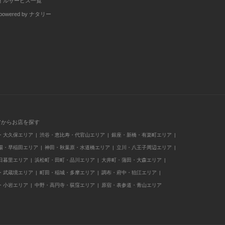
イルサービス一覧
wered by ナタリー
アからお店を探す
・大久保エリア
渋谷・恵比寿・代官山エリア
銀座・新橋・有楽町エリア
場・早稲田エリア
神田・秋葉原・水道橋エリア
立川・八王子周辺エリア
日暮里エリア
浜松町・田町・品川エリア
大井町・蒲田・大森エリア
・武蔵境エリア
町田・稲城・多摩エリア
調布・府中・狛江エリア
・小岩エリア
中野・高円寺・荻窪エリア
原宿・表参道・青山エリア