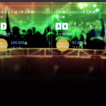
であるように《本人映像》
ひとりじゃない《本人映像》
EN
DEEN
7
3
9
が挑戦中！
人が挑戦中！
100.000
97.605
点
点
在の
現在の
高得点
最高得点
へむへむ
ファラオ