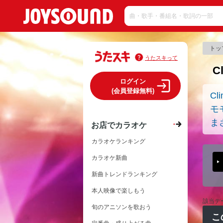
トッ
うたスキって
C
ログイン
(会員登録無料)
Cl
モ
ま
お店でカラオケ
カラオケランキング
カラオケ新曲
新曲トレンドランキング
本人映像で楽しもう
該当デ
旬のアニソンを歌おう
こ