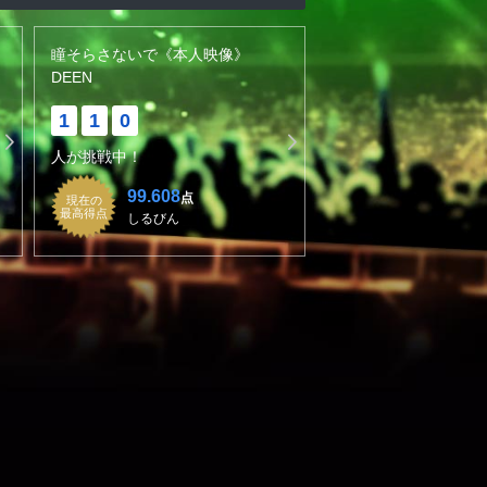
瞳そらさないで《本人映像》
DEEN
1
1
0
人が挑戦中！
99.608
点
現在の
最高得点
しるびん