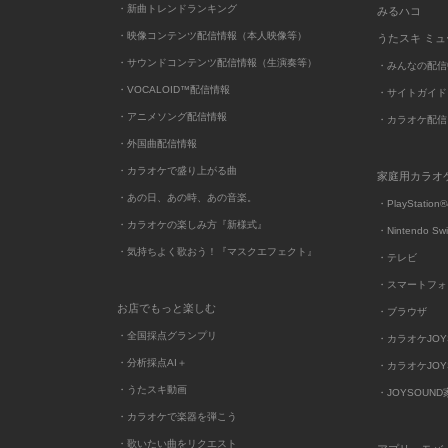
・新曲トレンドランキング
みるハコ
・映像コンテンツ配信情報（本人映像等）
うたスキ ミ
・サウンドコンテンツ配信情報（生演奏等）
・みんなの配信
・VOCALOID™配信情報
・サイトガイド
・アニメソング配信情報
・カラオケ配信
・外国曲配信情報
・カラオケで盛り上がる曲
家庭用カラオ
・あの日、あの時、あの音楽。
・PlayStation®
・カラオケの楽しみ方『新様式』
・Nintendo Sw
・気持ちよく歌おう！『マスクエフェクト』
・テレビ
・スマートフォ
お店でもっと楽しむ
・ブラウザ
・全国採点グランプリ
・カラオケJOYSO
・分析採点AI＋
・カラオケJOYSO
・うたスキ動画
・JOYSOUN
・カラオケで楽器を弾こう
・歌いたい曲をリクエスト