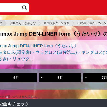
プ
お店でもっと楽しむ
全国採点グランプリ
Climax Jump …の
limax Jump DEN-LINER form《うたい
imax Jump DEN-LINER form《うたいり》
モタロス(関俊彦)・ウラタロス(遊佐浩二)・キンタロス(
さき)・リュウタ…
5月
6月
7月
ータが見つかりませんでした。
の曲もチェック