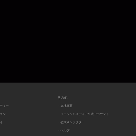
その他
ーティー
・会社概要
ッスン
・ソーシャルメディア公式アカウント
レイ
・公式キャラクター
・ヘルプ