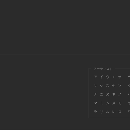
アーティスト
ア
イ
ウ
エ
オ
サ
シ
ス
セ
ソ
ナ
ニ
ヌ
ネ
ノ
マ
ミ
ム
メ
モ
ラ
リ
ル
レ
ロ