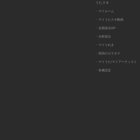
うたスキ
・マイルーム
・マイうたスキ動画
・全国採点GP
・分析採点
・マイりれき
・前回のカラオケ
・マイうた/マイアーティスト
・各種設定