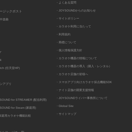
・よくある質問
・JOYSOUNDからのお知らせ
ュージックポスト
・サイトポリシー
中楽曲
・カラオケ利用に当たって
・利用規約
・商標について
・個人情報保護方針
ケ
・カラオケ機器の情報について
4
・カラオケ機器の導入（購入・レンタル）
itch (任天堂HP)
・カラオケ店舗の皆様へ
・スマホアプリ向けカラオケ採点機能SDK
ンアプリ
・ナイト店舗の開業支援情報
・JOYSOUNDライバー事務所について
UND for STREAMER (配信利用)
・Global Site
UND for Steam (家庭用)
・サイトマップ
D家庭用カラオケ機能比較