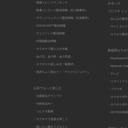
・新曲トレンドランキング
みるハコ
・映像コンテンツ配信情報（本人映像等）
うたスキ ミ
・サウンドコンテンツ配信情報（生演奏等）
・みんなの配信
・VOCALOID™配信情報
・サイトガイド
・アニメソング配信情報
・カラオケ配信
・外国曲配信情報
・カラオケで盛り上がる曲
家庭用カラオ
・あの日、あの時、あの音楽。
・PlayStation®
・カラオケの楽しみ方『新様式』
・Nintendo Sw
・気持ちよく歌おう！『マスクエフェクト』
・テレビ
・スマートフォ
お店でもっと楽しむ
・ブラウザ
・全国採点グランプリ
・カラオケJOYSO
・分析採点AI＋
・カラオケJOYSO
・うたスキ動画
・JOYSOUN
・カラオケで楽器を弾こう
・歌いたい曲をリクエスト