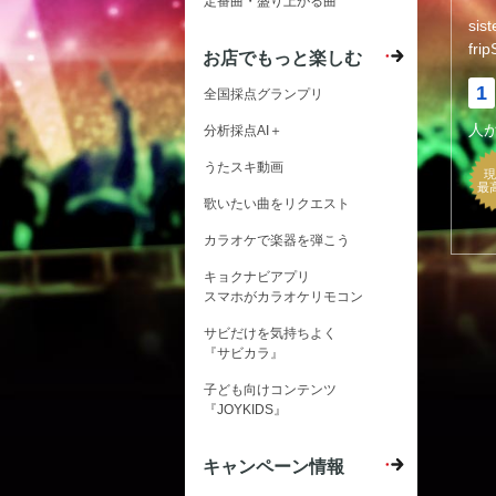
定番曲・盛り上がる曲
sist
frip
お店でもっと楽しむ
1
全国採点グランプリ
人
分析採点AI＋
うたスキ動画
現
最
歌いたい曲をリクエスト
カラオケで楽器を弾こう
キョクナビアプリ
スマホがカラオケリモコン
サビだけを気持ちよく
『サビカラ』
子ども向けコンテンツ
『JOYKIDS』
キャンペーン情報