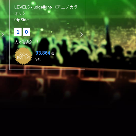
LEVEL5 -judgelight-《アニメカラ
オケ》
fripSide
1
0
人が挑戦中！
93.864
点
現在の
最高得点
yau