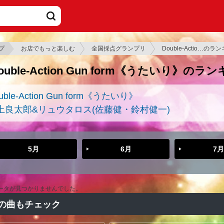
プ
お店でもっと楽しむ
全国採点グランプリ
Double-Actio…のラ
ouble-Action Gun form《うたいり》のラ
uble-Action Gun form《うたいり》
上良太郎&リュウタロス(佐藤健・鈴村健一)
5月
6月
7月
ータが見つかりませんでした。
の曲もチェック