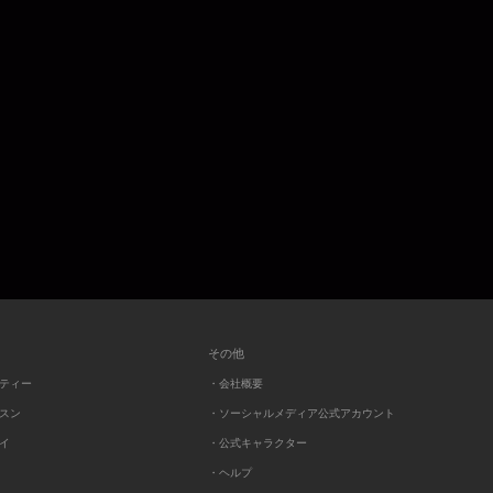
その他
ーティー
・会社概要
ッスン
・ソーシャルメディア公式アカウント
レイ
・公式キャラクター
・ヘルプ