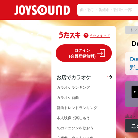
トッ
うたスキって
D
ログイン
(会員登録無料)
Do
野
お店でカラオケ
カラオケランキング
カラオケ新曲
新曲トレンドランキング
該当デ
本人映像で楽しもう
こ
旬のアニソンを歌おう