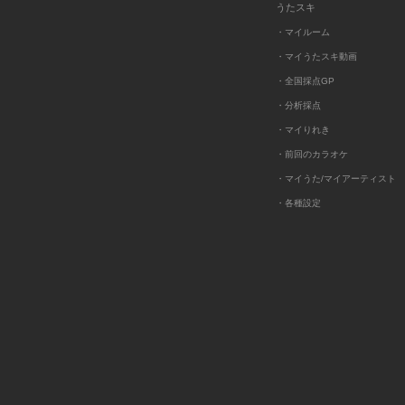
うたスキ
・マイルーム
・マイうたスキ動画
・全国採点GP
・分析採点
・マイりれき
・前回のカラオケ
・マイうた/マイアーティスト
・各種設定