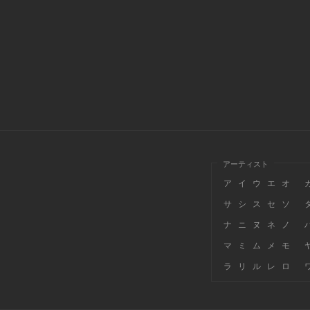
アーティスト
ア
イ
ウ
エ
オ
サ
シ
ス
セ
ソ
ナ
ニ
ヌ
ネ
ノ
マ
ミ
ム
メ
モ
ラ
リ
ル
レ
ロ