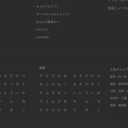
アプリ・モバ
・キョクナビアプリ
音楽ニュース po
・オートボーカルエフェクト
・あなたの最適キー
・サビカラ
・JOYKIDS
楽曲
人気のエリ
カ
キ
ク
ケ
コ
ア
イ
ウ
エ
オ
カ
キ
ク
ケ
コ
新宿・代々木
タ
チ
ツ
テ
ト
サ
シ
ス
セ
ソ
タ
チ
ツ
テ
ト
池袋・高田馬
上野・浅草・
ハ
ヒ
フ
へ
ホ
ナ
ニ
ヌ
ネ
ノ
ハ
ヒ
フ
へ
ホ
吉祥寺・三鷹
ヤ
ユ
ヨ
マ
ミ
ム
メ
モ
ヤ
ユ
ヨ
両国・錦糸町
ワ
ヲ
ン
ラ
リ
ル
レ
ロ
ワ
ヲ
ン