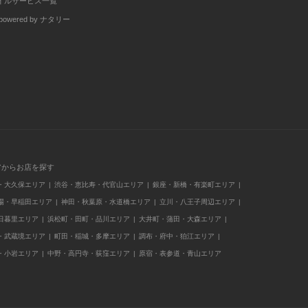
イルサービス一覧
wered by ナタリー
アからお店を探す
・大久保エリア
渋谷・恵比寿・代官山エリア
銀座・新橋・有楽町エリア
場・早稲田エリア
神田・秋葉原・水道橋エリア
立川・八王子周辺エリア
日暮里エリア
浜松町・田町・品川エリア
大井町・蒲田・大森エリア
・武蔵境エリア
町田・稲城・多摩エリア
調布・府中・狛江エリア
・小岩エリア
中野・高円寺・荻窪エリア
原宿・表参道・青山エリア