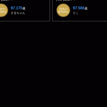
97.170
97.566
点
点
在の
現在の
高得点
最高得点
さるちゃん
りこ