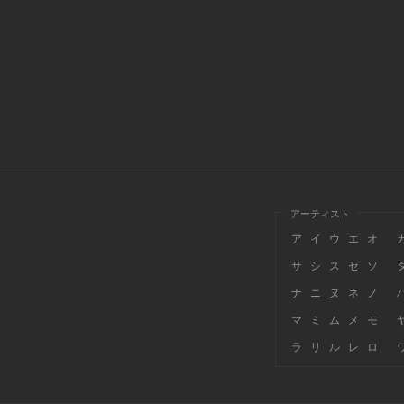
アーティスト
ア
イ
ウ
エ
オ
サ
シ
ス
セ
ソ
ナ
ニ
ヌ
ネ
ノ
マ
ミ
ム
メ
モ
ラ
リ
ル
レ
ロ