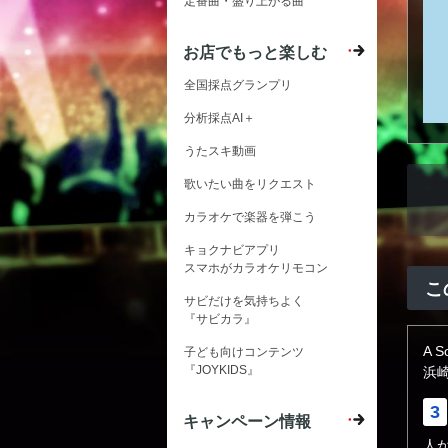
定番曲・盛り上がる曲
お店でもっと楽しむ
全国採点グランプリ
分析採点AI＋
うたスキ動画
歌いたい曲をリクエスト
カラオケで楽器を弾こう
キョクナビアプリ
スマホがカラオケリモコン
こ
サビだけを気持ちよく
『サビカラ』
A S
子ども向けコンテンツ
『JOYKIDS』
浜
3
キャンペーン情報
人