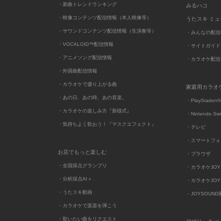
・新曲トレンドランキング
みるハコ
・映像コンテンツ配信情報（本人映像等）
うたスキ ミ
・サウンドコンテンツ配信情報（生演奏等）
・みんなの配信
・VOCALOID™配信情報
・サイトガイド
・アニメソング配信情報
・カラオケ配信
・外国曲配信情報
・カラオケで盛り上がる曲
家庭用カラオ
・あの日、あの時、あの音楽。
・PlayStation®
・カラオケの楽しみ方『新様式』
・Nintendo Sw
・気持ちよく歌おう！『マスクエフェクト』
・テレビ
・スマートフォ
お店でもっと楽しむ
・ブラウザ
・全国採点グランプリ
・カラオケJOYSO
・分析採点AI＋
・カラオケJOYSO
・うたスキ動画
・JOYSOUN
・カラオケで楽器を弾こう
・歌いたい曲をリクエスト