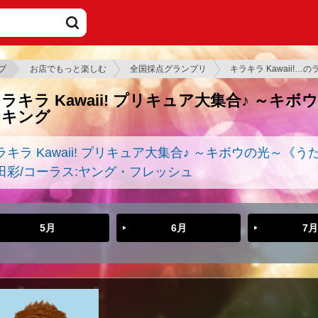
プ
お店でもっと楽しむ
全国採点グランプリ
キラキラ Kawaii!…
ラキラ Kawaii! プリキュア大集合♪ ～
ンキング
ラキラ Kawaii! プリキュア大集合♪ ～キボウの光～《う
田彩/コーラス:ヤング・フレッシュ
5月
6月
7月