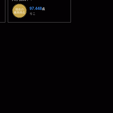
97.448
点
現在の
最高得点
りこ