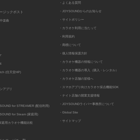
・よくある質問
・JOYSOUNDからのお知らせ
ュージックポスト
・サイトポリシー
中楽曲
・カラオケ利用に当たって
・利用規約
・商標について
・個人情報保護方針
ケ
・カラオケ機器の情報について
4
・カラオケ機器の導入（購入・レンタル）
itch (任天堂HP)
・カラオケ店舗の皆様へ
・スマホアプリ向けカラオケ採点機能SDK
ンアプリ
・ナイト店舗の開業支援情報
・JOYSOUNDライバー事務所について
UND for STREAMER (配信利用)
・Global Site
UND for Steam (家庭用)
・サイトマップ
D家庭用カラオケ機能比較