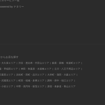
イルサービス一覧
wered by ナタリー
アからお店を探す
・大久保エリア
渋谷・恵比寿・代官山エリア
銀座・新橋・有楽町エリア
場・早稲田エリア
神田・秋葉原・水道橋エリア
立川・八王子周辺エリア
日暮里エリア
浜松町・田町・品川エリア
大井町・蒲田・大森エリア
・武蔵境エリア
町田・稲城・多摩エリア
調布・府中・狛江エリア
・小岩エリア
中野・高円寺・荻窪エリア
原宿・表参道・青山エリア