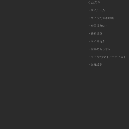
うたスキ
・マイルーム
・マイうたスキ動画
・全国採点GP
・分析採点
・マイりれき
・前回のカラオケ
・マイうた/マイアーティスト
・各種設定