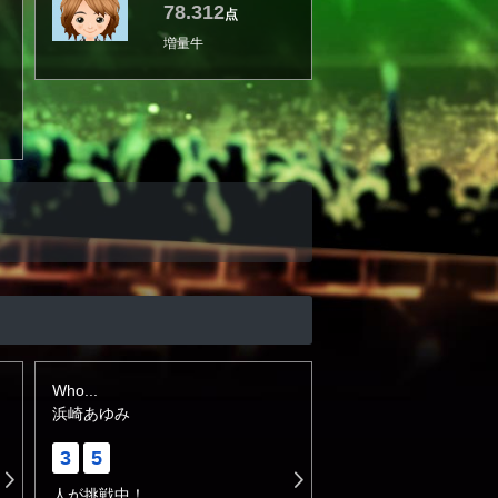
78.312
点
増量牛
Who...
浜崎あゆみ
3
5
人が挑戦中！