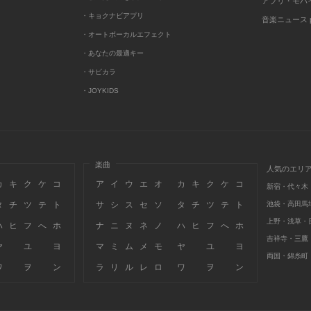
アプリ・モバ
・キョクナビアプリ
音楽ニュース po
・オートボーカルエフェクト
・あなたの最適キー
・サビカラ
・JOYKIDS
楽曲
人気のエリ
カ
キ
ク
ケ
コ
ア
イ
ウ
エ
オ
カ
キ
ク
ケ
コ
新宿・代々木
タ
チ
ツ
テ
ト
サ
シ
ス
セ
ソ
タ
チ
ツ
テ
ト
池袋・高田馬
上野・浅草・
ハ
ヒ
フ
へ
ホ
ナ
ニ
ヌ
ネ
ノ
ハ
ヒ
フ
へ
ホ
吉祥寺・三鷹
ヤ
ユ
ヨ
マ
ミ
ム
メ
モ
ヤ
ユ
ヨ
両国・錦糸町
ワ
ヲ
ン
ラ
リ
ル
レ
ロ
ワ
ヲ
ン