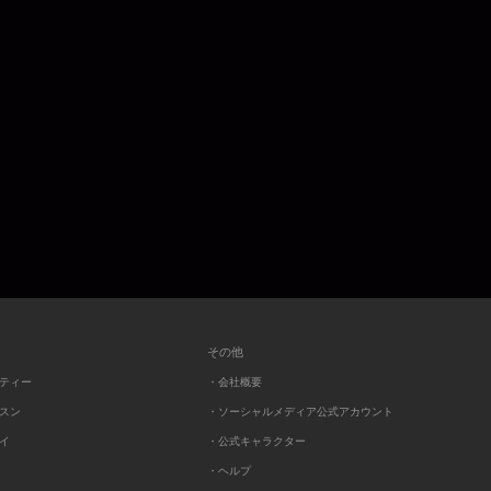
その他
ーティー
・会社概要
ッスン
・ソーシャルメディア公式アカウント
レイ
・公式キャラクター
・ヘルプ