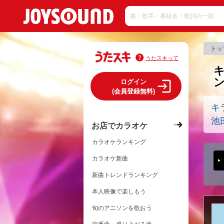
トッ
うたスキって
キ
ログイン
(会員登録無料)
キ
池
お店でカラオケ
カラオケランキング
カラオケ新曲
新曲トレンドランキング
本人映像で楽しもう
旬のアニソンを歌おう