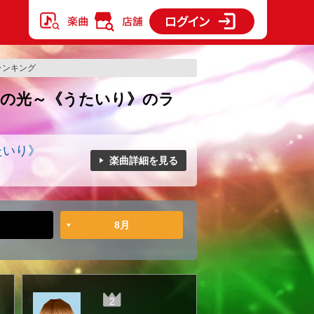
のランキング
キボウの光～《うたいり》のラ
たいり》
楽曲詳細を見る
8月
2