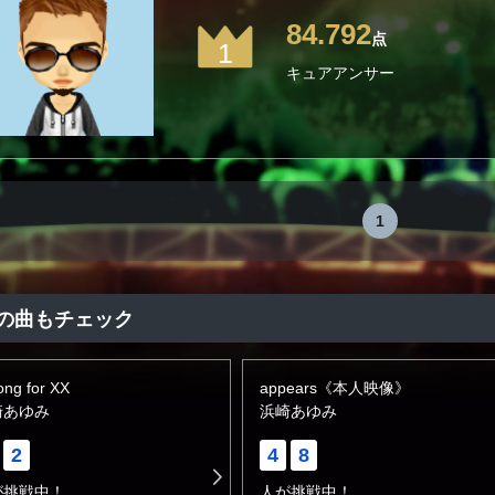
84.792
点
1
キュアアンサー
1
の曲もチェック
ong for XX
appears《本人映像》
崎あゆみ
浜崎あゆみ
2
4
8
が挑戦中！
人が挑戦中！