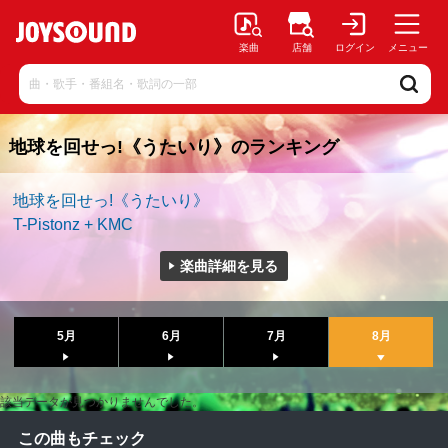
楽曲
店舗
ログイン
メニュー
地球を回せっ!《うたいり》のランキング
地球を回せっ!《うたいり》
T-Pistonz + KMC
楽曲詳細を見る
5月
6月
7月
8月
該当データが見つかりませんでした。
この曲もチェック