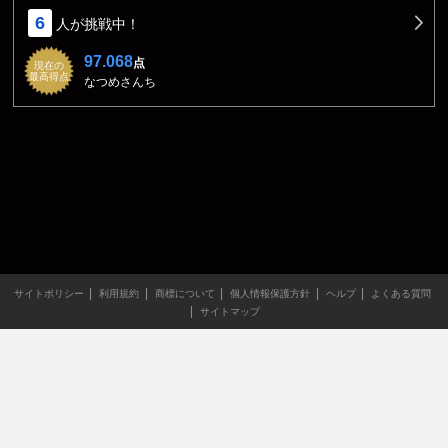
6
人が挑戦中！
97.068
点
現在の
最高得点
なつめさんち
サイトポリシー
利用規約
商標について
個人情報保護方針
ヘルプ
よくある質問
サイトマップ
当サイトのすべての文章や画像などの無断転載・引用を禁じま
す。
Copyright XING INC.All Rights Reserved.