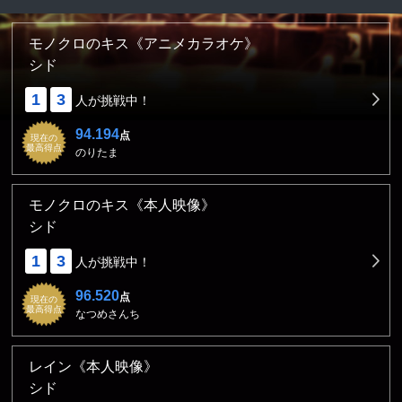
モノクロのキス《アニメカラオケ》
シド
1
3
人が挑戦中！
94.194
点
現在の
最高得点
のりたま
モノクロのキス《本人映像》
シド
1
3
人が挑戦中！
96.520
点
現在の
最高得点
なつめさんち
レイン《本人映像》
シド