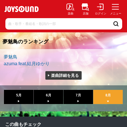
楽曲
店舗
ログイン
メニュー
夢魅鳥のランキング
夢魅鳥
azuma feat.結月ゆかり
楽曲詳細を見る
5月
6月
7月
8月
該当データが見つかりませんでした。
この曲もチェック