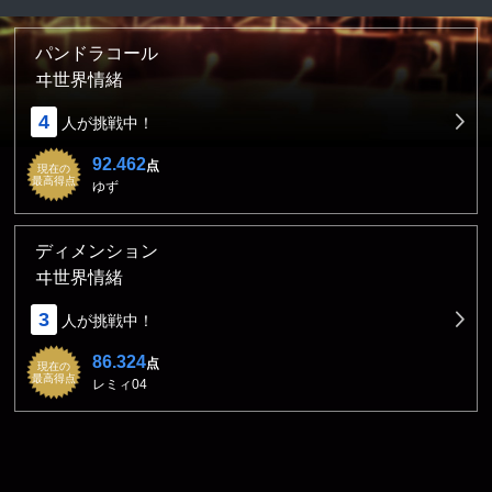
パンドラコール
ヰ世界情緒
4
人が挑戦中！
92.462
点
現在の
最高得点
ゆず
ディメンション
ヰ世界情緒
3
人が挑戦中！
86.324
点
現在の
最高得点
レミィ04