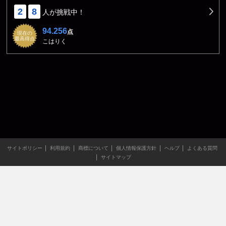
2
8
人が挑戦中！
94.256
点
現在の
最高得点
こはりく
サイトポリシー
利用規約
商標について
個人情報保護方針
ヘルプ
よくある質問
サイトマップ
当サイトのすべての文章や画像などの無断転載・引用を禁じま
す。
Copyright XING INC.All Rights Reserved.