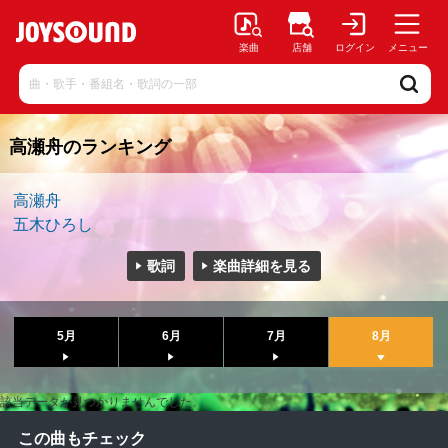
楽曲
店舗
ログイン
メニュー
高瀬舟のランキング
高瀬舟
五木ひろし
歌詞
楽曲詳細を見る
5月
6月
7月
8月
該当データが見つかりませんでした。
この曲もチェック