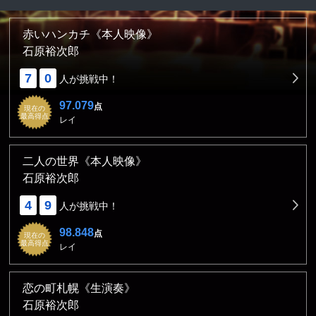
赤いハンカチ《本人映像》
石原裕次郎
7
0
人が挑戦中！
97.079
点
現在の
最高得点
レイ
二人の世界《本人映像》
石原裕次郎
4
9
人が挑戦中！
98.848
点
現在の
最高得点
レイ
恋の町札幌《生演奏》
石原裕次郎