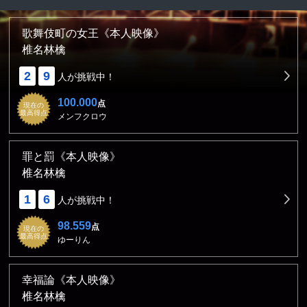
歌舞伎町の女王《本人映像》
椎名林檎
2
9
人が挑戦中！
100.000
点
現在の
最高得点
メンフクロウ
罪と罰《本人映像》
椎名林檎
1
6
人が挑戦中！
98.559
点
現在の
最高得点
ゆーりん
幸福論《本人映像》
椎名林檎