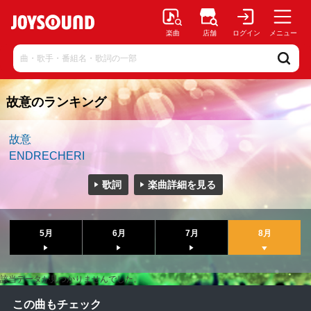
楽曲
店舗
ログイン
メニュー
故意のランキング
故意
ENDRECHERI
歌詞
楽曲詳細を見る
5月
6月
7月
8月
該当データが見つかりませんでした。
この曲もチェック