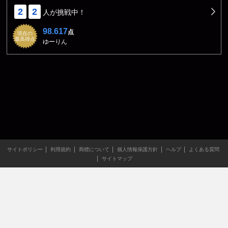
2
2
人が挑戦中！
98.617
点
現在の
最高得点
ゆーりん
サイトポリシー
利用規約
商標について
個人情報保護方針
ヘルプ
よくある質問
サイトマップ
当サイトのすべての文章や画像などの無断転載・引用を禁じま
す。
Copyright XING INC.All Rights Reserved.