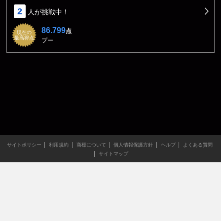
2
人が挑戦中！
86.799
点
現在の
最高得点
プー
サイトポリシー
利用規約
商標について
個人情報保護方針
ヘルプ
よくある質問
サイトマップ
当サイトのすべての文章や画像などの無断転載・引用を禁じま
す。
Copyright XING INC.All Rights Reserved.