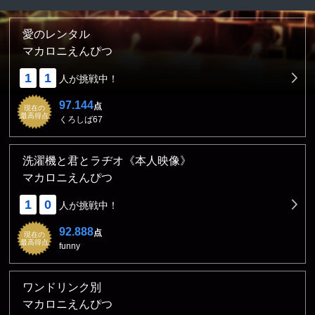
愛のレンタル
マカロニえんぴつ
1
1
人が挑戦中！
97.144
点
現在の
最高得点
くろしば67
洗濯機と君とラヂオ《本人映像》
マカロニえんぴつ
1
0
人が挑戦中！
92.888
点
現在の
最高得点
funny
ワンドリンク別
マカロニえんぴつ