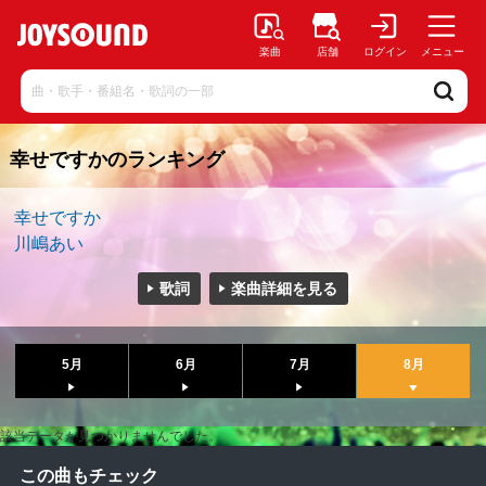
楽曲
店舗
ログイン
メニュー
幸せですかのランキング
幸せですか
川嶋あい
歌詞
楽曲詳細を見る
5月
6月
7月
8月
該当データが見つかりませんでした。
この曲もチェック