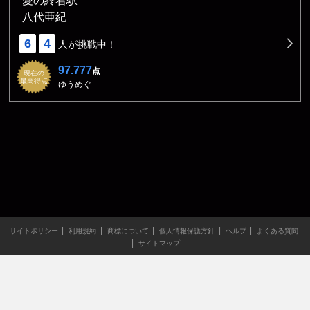
愛の終着駅
八代亜紀
6
4
人が挑戦中！
97.777
点
現在の
最高得点
ゆうめぐ
サイトポリシー
利用規約
商標について
個人情報保護方針
ヘルプ
よくある質問
サイトマップ
当サイトのすべての文章や画像などの無断転載・引用を禁じま
す。
Copyright XING INC.All Rights Reserved.