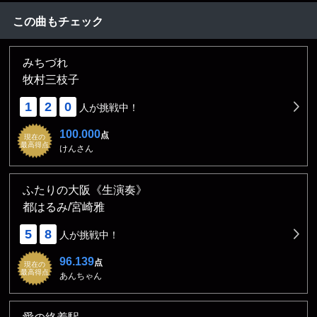
この曲もチェック
みちづれ
牧村三枝子
1
2
0
人が挑戦中！
100.000
点
現在の
最高得点
けんさん
ふたりの大阪《生演奏》
都はるみ/宮崎雅
5
8
人が挑戦中！
96.139
点
現在の
最高得点
あんちゃん