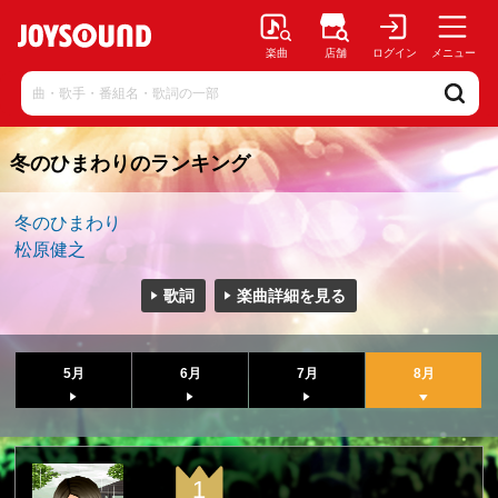
楽曲
店舗
ログイン
メニュー
冬のひまわりのランキング
冬のひまわり
松原健之
歌詞
楽曲詳細を見る
5月
6月
7月
8月
1