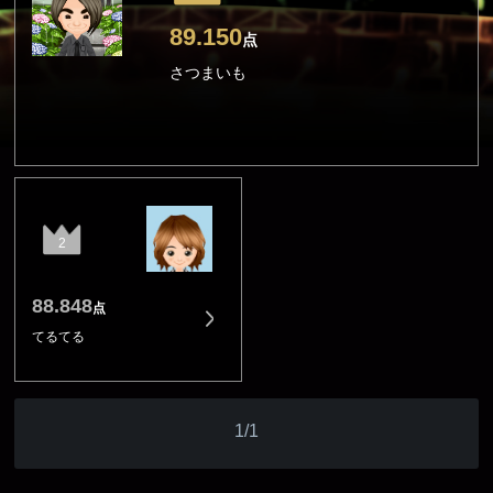
89.150
点
さつまいも
2
88.848
点
てるてる
1/1