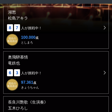
湖愁
松島アキラ
8
7
人が挑戦中！
100.000
点
現在の
最高得点
としまろ
奥飛騨慕情
竜鉄也
6
3
人が挑戦中！
97.361
点
現在の
最高得点
きょうちゃん
長良川艶歌《生演奏》
五木ひろし