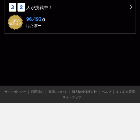
3
2
人が挑戦中！
96.493
点
現在の
最高得点
はたぼー
サイトポリシー
利用規約
商標について
個人情報保護方針
ヘルプ
よくある質問
サイトマップ
当サイトのすべての文章や画像などの無断転載・引用を禁じま
す。
Copyright XING INC.All Rights Reserved.