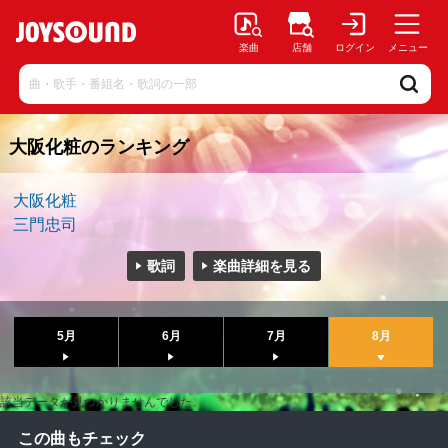
楽曲
店舗
ログイン
メニュー
大阪化粧のランキング
大阪化粧
三門忠司
歌詞
楽曲詳細を見る
5月
6月
7月
8月
該当データが見つかりませんでした。
この曲もチェック