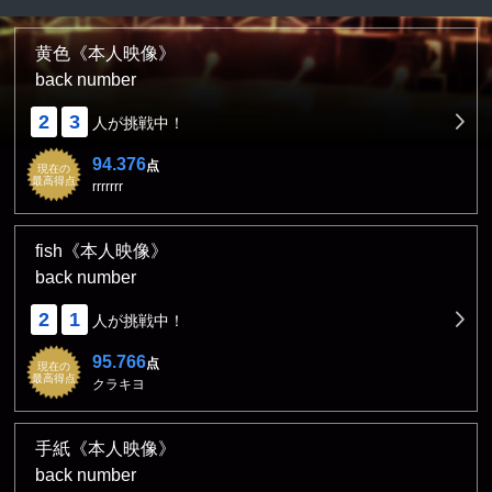
黄色《本人映像》
back number
2
3
人が挑戦中！
94.376
点
現在の
最高得点
rrrrrrr
fish《本人映像》
back number
2
1
人が挑戦中！
95.766
点
現在の
最高得点
クラキヨ
手紙《本人映像》
back number