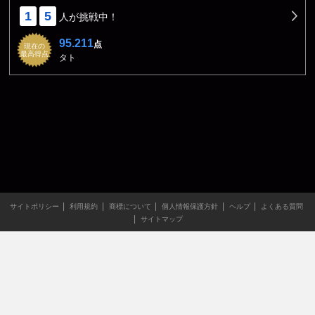
1
5
人が挑戦中！
95.211
点
現在の
最高得点
タト
サイトポリシー
利用規約
商標について
個人情報保護方針
ヘルプ
よくある質問
サイトマップ
当サイトのすべての文章や画像などの無断転載・引用を禁じま
す。
Copyright XING INC.All Rights Reserved.