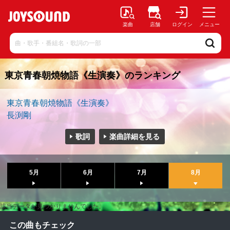
楽曲
店舗
ログイン
メニュー
東京青春朝焼物語《生演奏》のランキング
東京青春朝焼物語《生演奏》
長渕剛
歌詞
楽曲詳細を見る
5月
6月
7月
8月
該当データが見つかりませんでした。
この曲もチェック