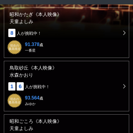
昭和かたぎ《本人映像》
天童よしみ
8
人が挑戦中！
91.378
点
現在の
最高得点
一番星
鳥取砂丘《本人映像》
水森かおり
1
6
人が挑戦中！
93.564
点
現在の
最高得点
みゆか
昭和ごころ《本人映像》
天童よしみ