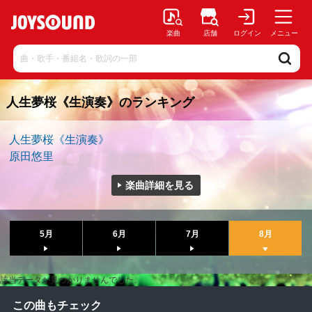
楽曲
店舗
ログイン
メニュー
人生夢桜《生演奏》のランキング
人生夢桜《生演奏》
原田悠里
楽曲詳細を見る
5月
6月
7月
8月
該当データが見つかりませんでした。
この曲もチェック