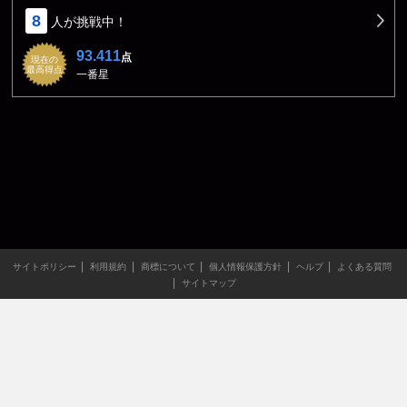
8
人が挑戦中！
93.411
点
現在の
最高得点
一番星
サイトポリシー
利用規約
商標について
個人情報保護方針
ヘルプ
よくある質問
サイトマップ
当サイトのすべての文章や画像などの無断転載・引用を禁じま
す。
Copyright XING INC.All Rights Reserved.