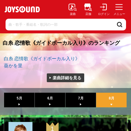
楽曲
店舗
ログイン
メニュー
白糸 恋情歌《ガイドボーカル入り》のランキング
白糸 恋情歌《ガイドボーカル入り》
葵かを里
楽曲詳細を見る
5月
6月
7月
8月
1