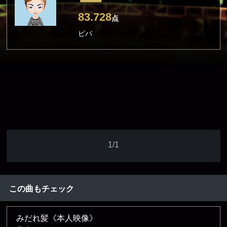
83.728
点
ピパ
1/1
この曲もチェック
みだれ髪《本人映像》