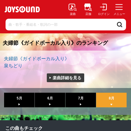
楽曲
店舗
ログイン
メニュー
夫婦節《ガイドボーカル入り》のランキング
夫婦節《ガイドボーカル入り》
泉ちどり
楽曲詳細を見る
5月
6月
7月
8月
該当データが見つかりませんでした。
この曲もチェック