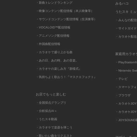
・新曲トレンドランキング
みるハコ
・映像コンテンツ配信情報（本人映像等）
うたスキ ミ
・サウンドコンテンツ配信情報（生演奏等）
・みんなの配信
・VOCALOID™配信情報
・サイトガイド
・アニメソング配信情報
・カラオケ配信
・外国曲配信情報
・カラオケで盛り上がる曲
家庭用カラオ
・あの日、あの時、あの音楽。
・PlayStation®
・カラオケの楽しみ方『新様式』
・Nintendo Sw
・気持ちよく歌おう！『マスクエフェクト』
・テレビ
・スマートフォ
お店でもっと楽しむ
・ブラウザ
・全国採点グランプリ
・カラオケJOYSO
・分析採点AI＋
・カラオケJOYSO
・うたスキ動画
・JOYSOUN
・カラオケで楽器を弾こう
・歌いたい曲をリクエスト