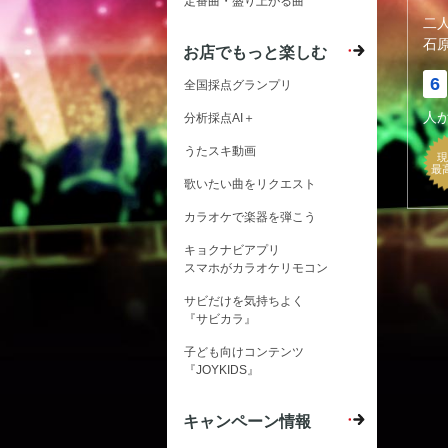
定番曲・盛り上がる曲
二
石
お店でもっと楽しむ
6
全国採点グランプリ
人
分析採点AI＋
うたスキ動画
現
最
歌いたい曲をリクエスト
カラオケで楽器を弾こう
キョクナビアプリ
スマホがカラオケリモコン
サビだけを気持ちよく
『サビカラ』
子ども向けコンテンツ
『JOYKIDS』
キャンペーン情報