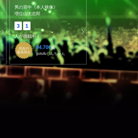
男の背中《本人映像》
増位山太志郎
3
1
人が挑戦中！
94.706
点
現在の
最高得点
golufuしんちゃん