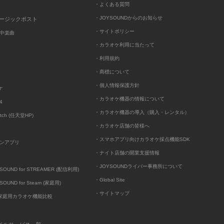
・よくある質問
・JOYSOUNDからのお知らせ
ュージックポスト
・サイトポリシー
中楽曲
・カラオケ利用に当たって
・利用規約
・商標について
・個人情報保護方針
ケ
・カラオケ機器の情報について
4
・カラオケ機器の導入（購入・レンタル）
itch (任天堂HP)
・カラオケ店舗の皆様へ
・スマホアプリ向けカラオケ採点機能SDK
ンアプリ
・ナイト店舗の開業支援情報
・JOYSOUNDライバー事務所について
UND for STREAMER (配信利用)
・Global Site
UND for Steam (家庭用)
・サイトマップ
D家庭用カラオケ機能比較