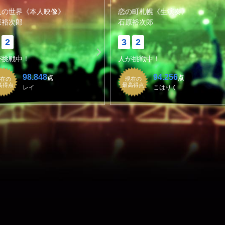
人の世界《本人映像》
恋の町札幌《生演奏》
原裕次郎
石原裕次郎
2
3
2
が挑戦中！
人が挑戦中！
98.848
94.256
点
点
在の
現在の
高得点
最高得点
レイ
こはりく