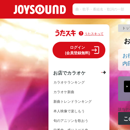
トッ
うたスキって
ログイン
(会員登録無料)
お
内
お店でカラオケ
カラオケランキング
カラオケ新曲
新曲トレンドランキング
該当デ
本人映像で楽しもう
こ
旬のアニソンを歌おう