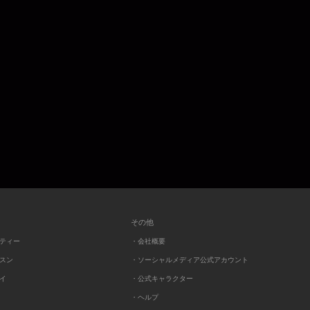
その他
ーティー
・会社概要
ッスン
・ソーシャルメディア公式アカウント
レイ
・公式キャラクター
・ヘルプ