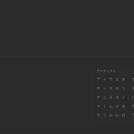
アーティスト
ア
イ
ウ
エ
オ
サ
シ
ス
セ
ソ
ナ
ニ
ヌ
ネ
ノ
マ
ミ
ム
メ
モ
ラ
リ
ル
レ
ロ