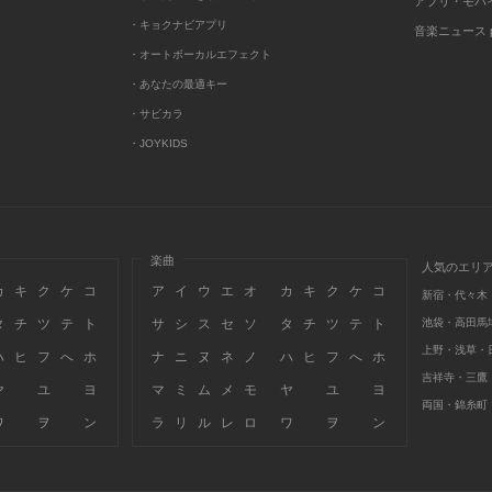
アプリ・モバ
・キョクナビアプリ
音楽ニュース po
・オートボーカルエフェクト
・あなたの最適キー
・サビカラ
・JOYKIDS
楽曲
人気のエリ
カ
キ
ク
ケ
コ
ア
イ
ウ
エ
オ
カ
キ
ク
ケ
コ
新宿・代々木
タ
チ
ツ
テ
ト
サ
シ
ス
セ
ソ
タ
チ
ツ
テ
ト
池袋・高田馬
上野・浅草・
ハ
ヒ
フ
へ
ホ
ナ
ニ
ヌ
ネ
ノ
ハ
ヒ
フ
へ
ホ
吉祥寺・三鷹
ヤ
ユ
ヨ
マ
ミ
ム
メ
モ
ヤ
ユ
ヨ
両国・錦糸町
ワ
ヲ
ン
ラ
リ
ル
レ
ロ
ワ
ヲ
ン