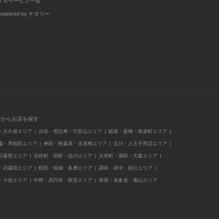
イルサービス一覧
wered by ナタリー
アからお店を探す
・大久保エリア
渋谷・恵比寿・代官山エリア
銀座・新橋・有楽町エリア
場・早稲田エリア
神田・秋葉原・水道橋エリア
立川・八王子周辺エリア
日暮里エリア
浜松町・田町・品川エリア
大井町・蒲田・大森エリア
・武蔵境エリア
町田・稲城・多摩エリア
調布・府中・狛江エリア
・小岩エリア
中野・高円寺・荻窪エリア
原宿・表参道・青山エリア