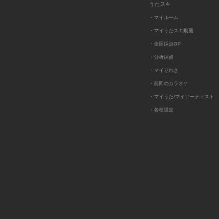
うたスキ
・マイルーム
・マイうたスキ動画
・全国採点GP
・分析採点
・マイりれき
・前回のカラオケ
・マイうた/マイアーティスト
・各種設定