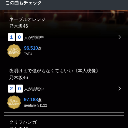
この曲もチェック
ネーブルオレンジ
乃木坂46
1
0
人が挑戦中！
96.510
点
現在の
最高得点
TATU
夜明けまで強がらなくてもいい《本人映像》
乃木坂46
2
0
人が挑戦中！
97.183
点
現在の
最高得点
gentaro☆1122
クリフハンガー