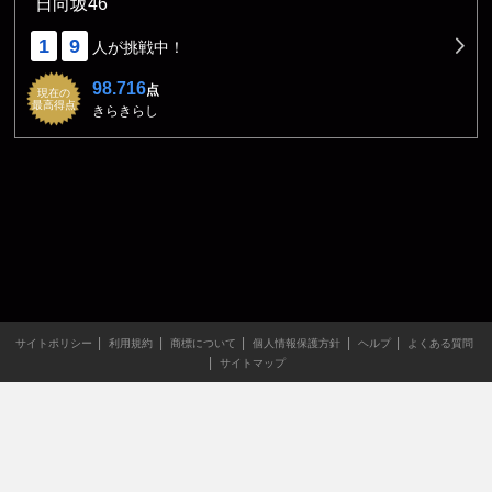
日向坂46
1
9
人が挑戦中！
98.716
点
現在の
最高得点
きらきらし
サイトポリシー
利用規約
商標について
個人情報保護方針
ヘルプ
よくある質問
サイトマップ
当サイトのすべての文章や画像などの無断転載・引用を禁じま
す。
Copyright XING INC.All Rights Reserved.