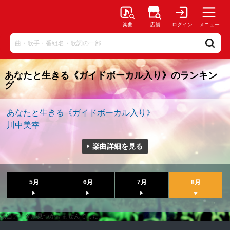
楽曲
店舗
ログイン
メニュー
あなたと生きる《ガイドボーカル入り》のランキン
グ
あなたと生きる《ガイドボーカル入り》
川中美幸
楽曲詳細を見る
5月
6月
7月
8月
該当データが見つかりませんでした。