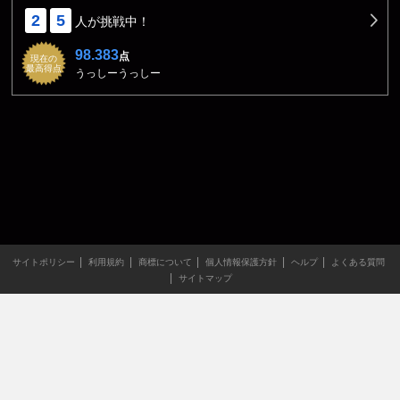
2
5
人が挑戦中！
98.383
点
現在の
最高得点
うっしーうっしー
サイトポリシー
利用規約
商標について
個人情報保護方針
ヘルプ
よくある質問
サイトマップ
当サイトのすべての文章や画像などの無断転載・引用を禁じま
す。
Copyright XING INC.All Rights Reserved.