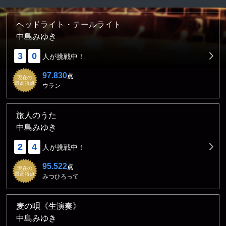
ヘッドライト・テールライト
中島みゆき
3
0
人が挑戦中！
97.830
点
現在の
最高得点
ウラン
旅人のうた
中島みゆき
2
4
人が挑戦中！
95.522
点
現在の
最高得点
みつひろって
麦の唄《生演奏》
中島みゆき