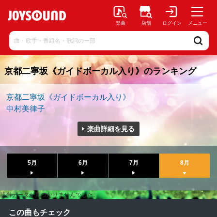
楽曲
店舗
ログイン
メニュー
京都二寧坂《ガイドボーカル入り》のランキング
京都二寧坂《ガイドボーカル入り》
中村美律子
楽曲詳細を見る
5月
6月
7月
8月
該当データが見つかりませんでした。
この曲もチェック