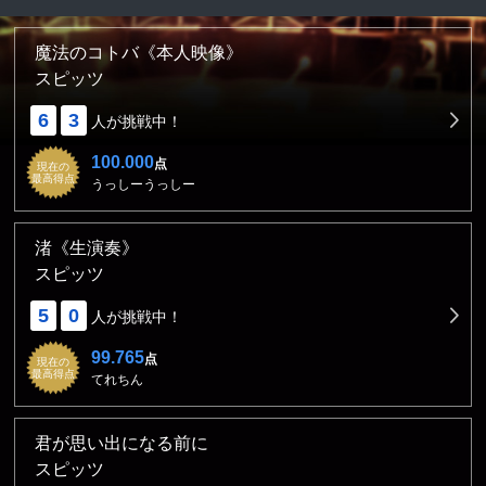
魔法のコトバ《本人映像》
スピッツ
6
3
人が挑戦中！
100.000
点
現在の
最高得点
うっしーうっしー
渚《生演奏》
スピッツ
5
0
人が挑戦中！
99.765
点
現在の
最高得点
てれちん
君が思い出になる前に
スピッツ