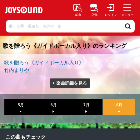
楽曲
店舗
ログイン
メニュー
歌を贈ろう《ガイドボーカル入り》のランキング
歌を贈ろう《ガイドボーカル入り》
竹内まりや
楽曲詳細を見る
5月
6月
7月
8月
該当データが見つかりませんでした。
この曲もチェック