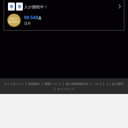
9
9
人が挑戦中！
98.548
点
現在の
最高得点
涼月
サイトポリシー
利用規約
商標について
個人情報保護方針
ヘルプ
よくある質問
サイトマップ
当サイトのすべての文章や画像などの無断転載・引用を禁じま
す。
Copyright XING INC.All Rights Reserved.