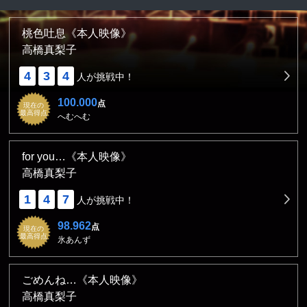
桃色吐息《本人映像》
高橋真梨子
4
3
4
人が挑戦中！
100.000
点
現在の
最高得点
へむへむ
for you…《本人映像》
高橋真梨子
1
4
7
人が挑戦中！
98.962
点
現在の
最高得点
氷あんず
ごめんね…《本人映像》
高橋真梨子