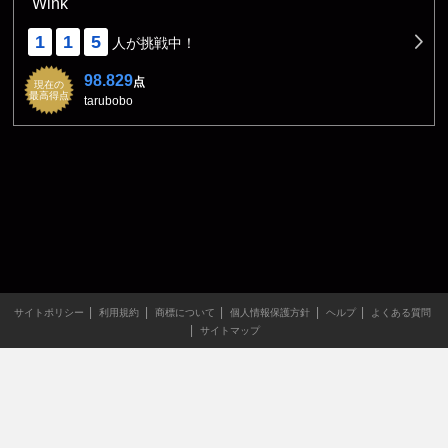
Wink
1
1
5
人が挑戦中！
98.829
点
現在の
最高得点
tarubobo
サイトポリシー
利用規約
商標について
個人情報保護方針
ヘルプ
よくある質問
サイトマップ
当サイトのすべての文章や画像などの無断転載・引用を禁じま
す。
Copyright XING INC.All Rights Reserved.