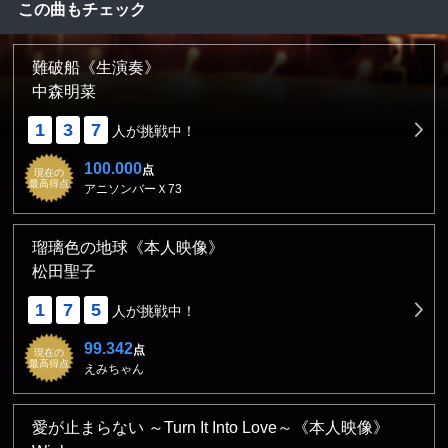
この曲もチェック
難破船《生演奏》
中森明菜
1
3
7
人が挑戦中！
100.000
点
現在の
最高得点
アニソンバーＸ73
瑠璃色の地球《本人映像》
松田聖子
1
7
5
人が挑戦中！
99.342
点
現在の
最高得点
えみちゃん
愛が止まらない ～Turn It Into Love～《本人映像》