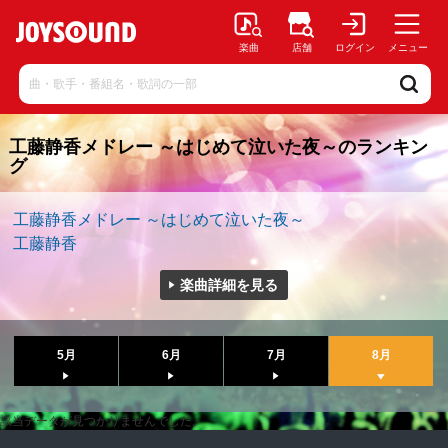
楽曲
店舗
ログイン
メニュー
工藤静香メドレー ～はじめて泣いた夜～のランキン
グ
工藤静香メドレー ～はじめて泣いた夜～
工藤静香
楽曲詳細を見る
5月
6月
7月
8月
該当データが見つかりませんでした。