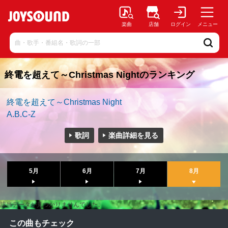
楽曲
店舗
ログイン
メニュー
終電を超えて～Christmas Nightのランキング
終電を超えて～Christmas Night
A.B.C-Z
歌詞
楽曲詳細を見る
5月
6月
7月
8月
該当データが見つかりませんでした。
この曲もチェック