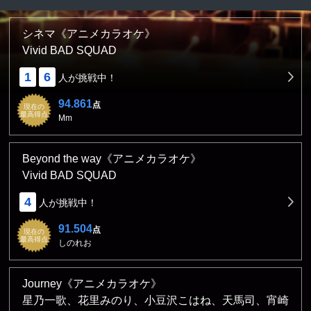
シネマ《アニメカラオケ》
Vivid BAD SQUAD
1
6
人が挑戦中！
94.861
点
現在の
最高得点
Mm
Beyond the way《アニメカラオケ》
Vivid BAD SQUAD
4
人が挑戦中！
91.504
点
現在の
最高得点
しのれお
Journey《アニメカラオケ》
星乃一歌、花里みのり、小豆沢こはね、天馬司、宵崎