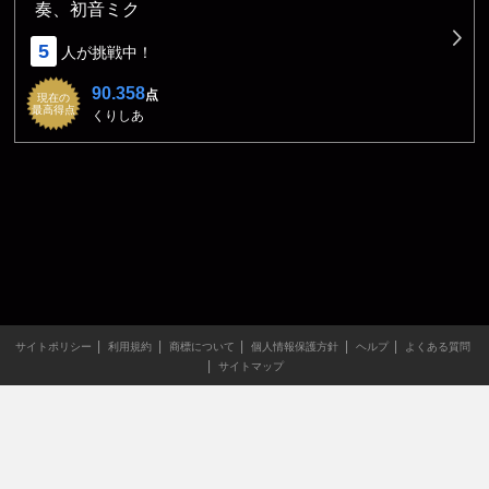
奏、初音ミク
5
人が挑戦中！
90.358
点
現在の
最高得点
くりしあ
サイトポリシー
利用規約
商標について
個人情報保護方針
ヘルプ
よくある質問
サイトマップ
当サイトのすべての文章や画像などの無断転載・引用を禁じま
す。
Copyright XING INC.All Rights Reserved.