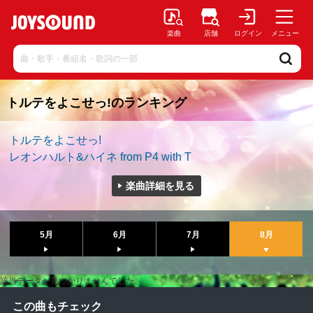
楽曲
店舗
ログイン
メニュー
トルテをよこせっ!のランキング
トルテをよこせっ!
レオンハルト&ハイネ from P4 with T
楽曲詳細を見る
5月
6月
7月
8月
該当データが見つかりませんでした。
この曲もチェック