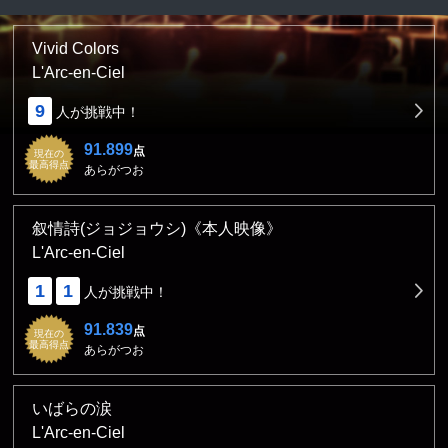
Vivid Colors
L'Arc-en-Ciel
9
人が挑戦中！
91.899
点
現在の
最高得点
あらがつお
叙情詩(ジョジョウシ)《本人映像》
L'Arc-en-Ciel
1
1
人が挑戦中！
91.839
点
現在の
最高得点
あらがつお
いばらの涙
L'Arc-en-Ciel