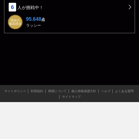
6
人が挑戦中！
95.648
点
現在の
最高得点
ラッシー
サイトポリシー
利用規約
商標について
個人情報保護方針
ヘルプ
よくある質問
サイトマップ
当サイトのすべての文章や画像などの無断転載・引用を禁じま
す。
Copyright XING INC.All Rights Reserved.