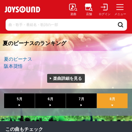
楽曲
店舗
ログイン
メニュー
夏のビーナスのランキング
夏のビーナス
阪本奨悟
楽曲詳細を見る
5月
6月
7月
8月
該当データが見つかりませんでした。
この曲もチェック