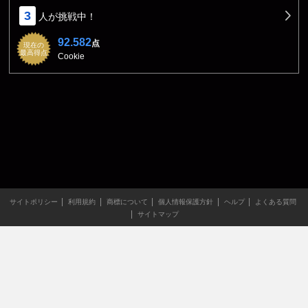
3
人が挑戦中！
92.582
点
現在の
最高得点
Cookie
サイトポリシー
利用規約
商標について
個人情報保護方針
ヘルプ
よくある質問
サイトマップ
当サイトのすべての文章や画像などの無断転載・引用を禁じま
す。
Copyright XING INC.All Rights Reserved.