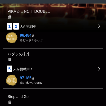
PIKA☆☆NCHI DOUBLE
嵐
1
2
人が挑戦中！
96.484
点
現在の
最高得点
みど☆さくらっぷ
ハダシの未来
嵐
5
人が挑戦中！
97.185
点
現在の
最高得点
幸の姉Aya♪Lucky
Step and Go
嵐