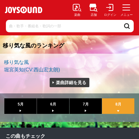
楽曲
店舗
ログイン
メニュー
移り気な風のランキング
移り気な風
堀宮英知(CV:西山宏太朗)
楽曲詳細を見る
5月
6月
7月
8月
該当データが見つかりませんでした。
この曲もチェック