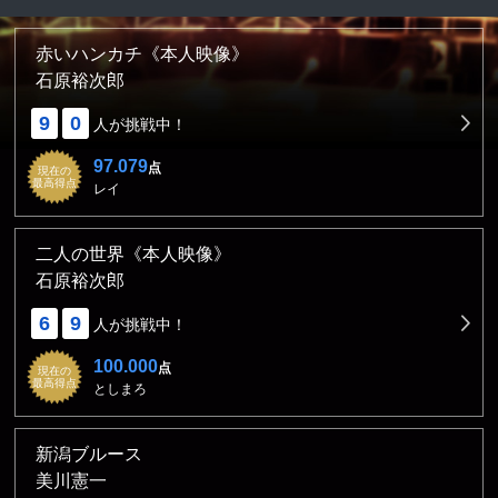
赤いハンカチ《本人映像》
石原裕次郎
9
0
人が挑戦中！
97.079
点
現在の
最高得点
レイ
二人の世界《本人映像》
石原裕次郎
6
9
人が挑戦中！
100.000
点
現在の
最高得点
としまろ
新潟ブルース
美川憲一