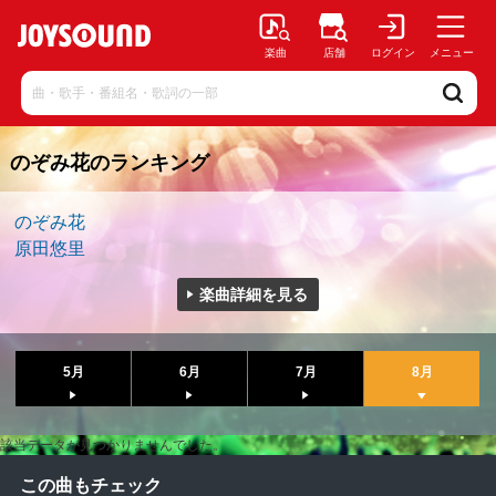
楽曲
店舗
ログイン
メニュー
のぞみ花のランキング
のぞみ花
原田悠里
楽曲詳細を見る
5月
6月
7月
8月
該当データが見つかりませんでした。
この曲もチェック