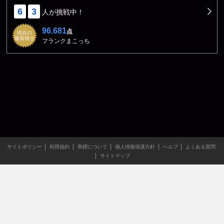
6
3
人が挑戦中！
96.681
点
現在の
最高得点
フランクまこっち
サイトポリシー
利用規約
商標について
個人情報保護方針
ヘルプ
よくある質問
サイトマップ
当サイトのすべての文章や画像などの無断転載・引用を禁じま
す。
Copyright XING INC.All Rights Reserved.