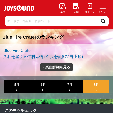
楽曲
店舗
ログイン
メニュー
Blue Fire Craterのランキング
Blue Fire Crater
久我壱星(CV:仲村宗悟) 久我壱流(CV:野上翔)
楽曲詳細を見る
5月
6月
7月
8月
該当データが見つかりませんでした。
この曲もチェック