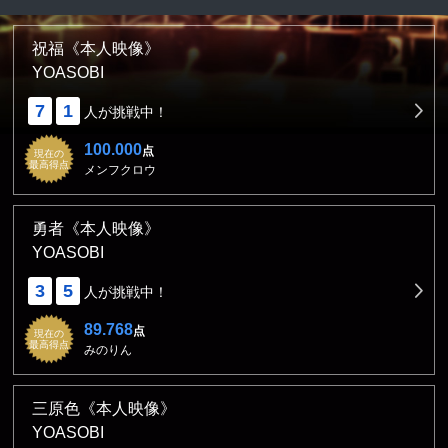
祝福《本人映像》
YOASOBI
7
1
人が挑戦中！
100.000
点
現在の
最高得点
メンフクロウ
勇者《本人映像》
YOASOBI
3
5
人が挑戦中！
89.768
点
現在の
最高得点
みのりん
三原色《本人映像》
YOASOBI