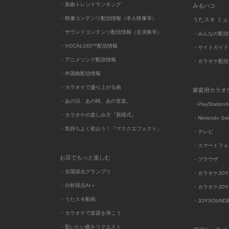
・新曲トレンドランキング
みるハコ
・映像コンテンツ配信情報（本人映像等）
うたスキ ミ
・サウンドコンテンツ配信情報（生演奏等）
・みんなの配信
・VOCALOID™配信情報
・サイトガイド
・アニメソング配信情報
・カラオケ配信
・外国曲配信情報
・カラオケで盛り上がる曲
家庭用カラオ
・あの日、あの時、あの音楽。
・PlayStation®
・カラオケの楽しみ方『新様式』
・Nintendo Sw
・気持ちよく歌おう！『マスクエフェクト』
・テレビ
・スマートフォ
お店でもっと楽しむ
・ブラウザ
・全国採点グランプリ
・カラオケJOYSO
・分析採点AI＋
・カラオケJOYSO
・うたスキ動画
・JOYSOUN
・カラオケで楽器を弾こう
・歌いたい曲をリクエスト