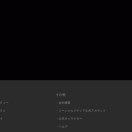
その他
ーティー
・会社概要
ッスン
・ソーシャルメディア公式アカウント
レイ
・公式キャラクター
・ヘルプ