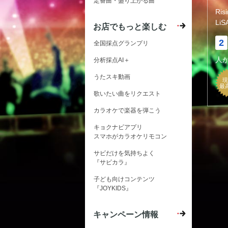
定番曲・盛り上がる曲
Ri
LiS
お店でもっと楽しむ
2
全国採点グランプリ
人
分析採点AI＋
うたスキ動画
現
最
歌いたい曲をリクエスト
カラオケで楽器を弾こう
キョクナビアプリ
スマホがカラオケリモコン
サビだけを気持ちよく
『サビカラ』
子ども向けコンテンツ
『JOYKIDS』
キャンペーン情報