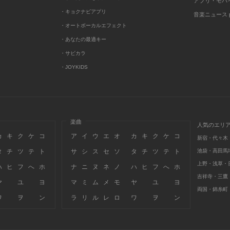
アプリ・モバ
・キョクナビアプリ
音楽ニュース po
・オートボーカルエフェクト
・あなたの最適キー
・サビカラ
・JOYKIDS
楽曲
人気のエリ
カ
キ
ク
ケ
コ
ア
イ
ウ
エ
オ
カ
キ
ク
ケ
コ
新宿・代々木
タ
チ
ツ
テ
ト
サ
シ
ス
セ
ソ
タ
チ
ツ
テ
ト
池袋・高田馬
上野・浅草・
ハ
ヒ
フ
へ
ホ
ナ
ニ
ヌ
ネ
ノ
ハ
ヒ
フ
へ
ホ
吉祥寺・三鷹
ヤ
ユ
ヨ
マ
ミ
ム
メ
モ
ヤ
ユ
ヨ
両国・錦糸町
ワ
ヲ
ン
ラ
リ
ル
レ
ロ
ワ
ヲ
ン