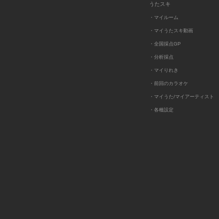
うたスキ
・マイルーム
・マイうたスキ動画
・全国採点GP
・分析採点
・マイりれき
・前回のカラオケ
・マイうた/マイアーティスト
・各種設定