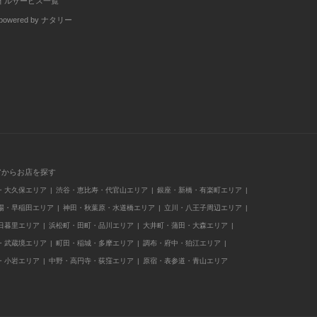
イルサービス一覧
wered by ナタリー
アからお店を探す
・大久保エリア
渋谷・恵比寿・代官山エリア
銀座・新橋・有楽町エリア
場・早稲田エリア
神田・秋葉原・水道橋エリア
立川・八王子周辺エリア
日暮里エリア
浜松町・田町・品川エリア
大井町・蒲田・大森エリア
・武蔵境エリア
町田・稲城・多摩エリア
調布・府中・狛江エリア
・小岩エリア
中野・高円寺・荻窪エリア
原宿・表参道・青山エリア