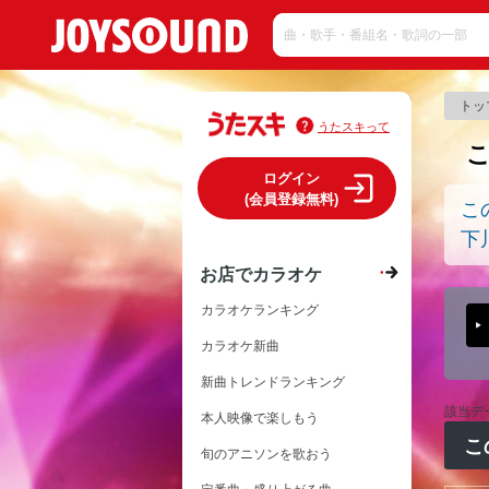
トッ
うたスキって
ログイン
(会員登録無料)
こ
下
お店でカラオケ
カラオケランキング
カラオケ新曲
新曲トレンドランキング
該当デ
本人映像で楽しもう
こ
旬のアニソンを歌おう