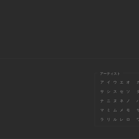
アーティスト
ア
イ
ウ
エ
オ
サ
シ
ス
セ
ソ
ナ
ニ
ヌ
ネ
ノ
マ
ミ
ム
メ
モ
ラ
リ
ル
レ
ロ