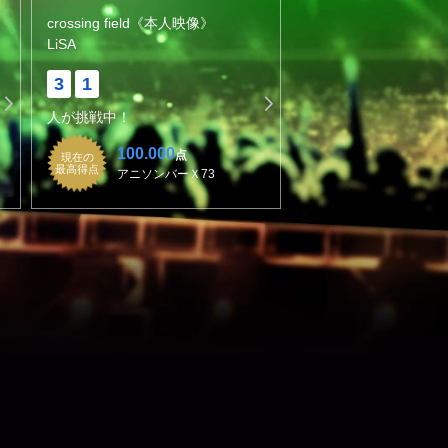
crossing field《本人映像》
LiSA
3
1
人が挑戦中！
100.000
点
現在の
最高得点
アニソンバーＸ73