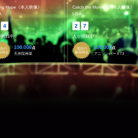
sing Hope《本人映像》
Catch the Moment《本人映像》
A
LiSA
4
2
7
が挑戦中！
人が挑戦中！
100.000
100.000
点
点
在の
現在の
高得点
最高得点
天井院神菜
アニソンバーＸ73