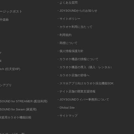
・よくある質問
・JOYSOUNDからのお知らせ
ュージックポスト
・サイトポリシー
中楽曲
・カラオケ利用に当たって
・利用規約
・商標について
・個人情報保護方針
ケ
・カラオケ機器の情報について
4
・カラオケ機器の導入（購入・レンタル）
itch (任天堂HP)
・カラオケ店舗の皆様へ
・スマホアプリ向けカラオケ採点機能SDK
ンアプリ
・ナイト店舗の開業支援情報
・JOYSOUNDライバー事務所について
UND for STREAMER (配信利用)
・Global Site
UND for Steam (家庭用)
・サイトマップ
D家庭用カラオケ機能比較