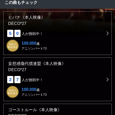
この曲もチェック
ヒバナ《本人映像》
DECO*27
5
0
人が挑戦中！
100.000
点
現在の
最高得点
アニソンバーＸ73
妄想感傷代償連盟《本人映像》
DECO*27
2
7
人が挑戦中！
100.000
点
現在の
最高得点
アニソンバーＸ73
ゴーストルール《本人映像》