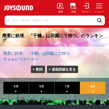
楽曲
店舗
ログイン
メニュー
廃景に鉄塔、「千鶴」は田園にて待つ。のランキン
グ
廃景に鉄塔、「千鶴」は田園にて待つ。
ウォルピスカーター
歌詞
楽曲詳細を見る
5月
6月
7月
8月
該当データが見つかりませんでした。