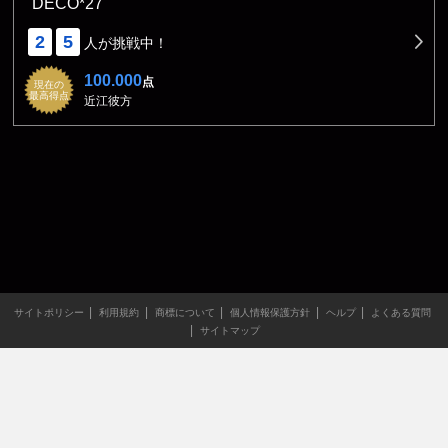
DECO*27
2
5
人が挑戦中！
100.000
点
現在の
最高得点
近江彼方
サイトポリシー
利用規約
商標について
個人情報保護方針
ヘルプ
よくある質問
サイトマップ
当サイトのすべての文章や画像などの無断転載・引用を禁じま
す。
Copyright XING INC.All Rights Reserved.