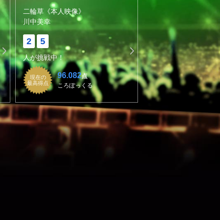
二輪草《本人映像》
川中美幸
2
5
人が挑戦中！
96.082
点
現在の
最高得点
ころぽっくる