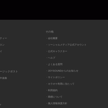
その他
ーティー
・会社概要
ッスン
・ソーシャルメディア公式アカウント
レイ
・公式キャラクター
・ヘルプ
・よくある質問
・JOYSOUNDからのお知らせ
ュージックポスト
・サイトポリシー
中楽曲
・カラオケ利用に当たって
・利用規約
・商標について
・個人情報保護方針
ケ