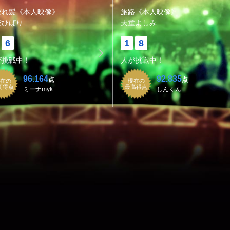
だれ髪《本人映像》
旅路《本人映像》
空ひばり
天童よしみ
6
1
8
が挑戦中！
人が挑戦中！
96.164
92.835
点
点
在の
現在の
高得点
最高得点
ミーナmyk
しんくん