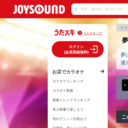
トッ
うたスキって
ログイン
(会員登録無料)
夢
速
お店でカラオケ
カラオケランキング
カラオケ新曲
新曲トレンドランキング
該当デ
本人映像で楽しもう
こ
旬のアニソンを歌おう