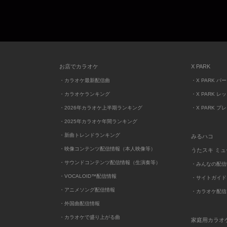
お店でカラオケ
X PARK
・カラオケ最新配信曲
・X PARK パ
・カラオケランキング
・X PARK レ
・2026年カラオケ上半期ランキング
・X PARK プ
・2025年カラオケ年間ランキング
・新曲トレンドランキング
みるハコ
・映像コンテンツ配信情報（本人映像等）
うたスキ ミ
・サウンドコンテンツ配信情報（生演奏等）
・みんなの配信
・VOCALOID™配信情報
・サイトガイド
・アニメソング配信情報
・カラオケ配信
・外国曲配信情報
・カラオケで盛り上がる曲
家庭用カラオ