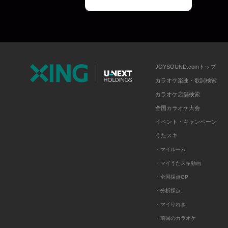
JOYSOUND.comトップ
カラオケ楽曲・歌詞検索
カラオケ店舗検索
全国カラオケ大会
イベント・キャンペーン
うたスキ
・マイルーム
・マイうたスキ動画
・全国採点GP
・分析採点
・マイりれき
・前回のカラオケ