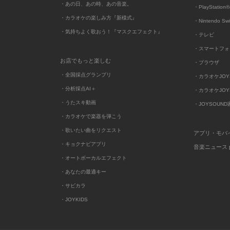
・あの日、あの時、あの音楽。
・PlayStation®
・カラオケの楽しみ方『新様式』
・Nintendo Sw
・気持ちよく歌おう！『マスクエフェクト』
・テレビ
・スマートフォ
お店でもっと楽しむ
・ブラウザ
・全国採点グランプリ
・カラオケJOYSO
・分析採点AI＋
・カラオケJOYSO
・うたスキ動画
・JOYSOUN
・カラオケで楽器を弾こう
・歌いたい曲をリクエスト
アプリ・モバ
・キョクナビアプリ
音楽ニュース po
・オートボーカルエフェクト
・あなたの最適キー
・サビカラ
・JOYKIDS