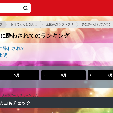
プ
お店でもっと楽しむ
全国採点グランプリ
夢に酔わされてのラン
夢に酔わされてのランキング
に酔わされて
水奨
5月
6月
7月
ータが見つかりませんでした。
の曲もチェック