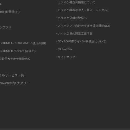
・カラオケ機器の情報について
4
・カラオケ機器の導入（購入・レンタル）
itch (任天堂HP)
・カラオケ店舗の皆様へ
・スマホアプリ向けカラオケ採点機能SDK
ンアプリ
・ナイト店舗の開業支援情報
・JOYSOUNDライバー事務所について
UND for STREAMER (配信利用)
・Global Site
UND for Steam (家庭用)
・サイトマップ
D家庭用カラオケ機能比較
イルサービス一覧
wered by ナタリー