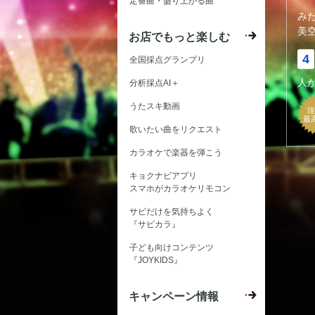
定番曲・盛り上がる曲
み
美
お店でもっと楽しむ
4
全国採点グランプリ
人
分析採点AI＋
うたスキ動画
現
最
歌いたい曲をリクエスト
カラオケで楽器を弾こう
キョクナビアプリ
スマホがカラオケリモコン
サビだけを気持ちよく
『サビカラ』
子ども向けコンテンツ
『JOYKIDS』
キャンペーン情報