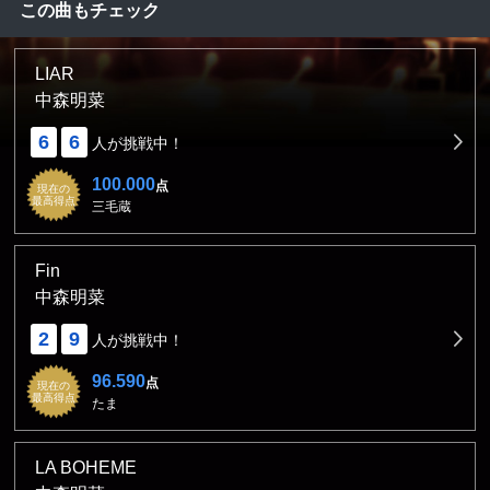
この曲もチェック
LIAR
中森明菜
6
6
人が挑戦中！
100.000
点
現在の
最高得点
三毛蔵
Fin
中森明菜
2
9
人が挑戦中！
96.590
点
現在の
最高得点
たま
LA BOHEME