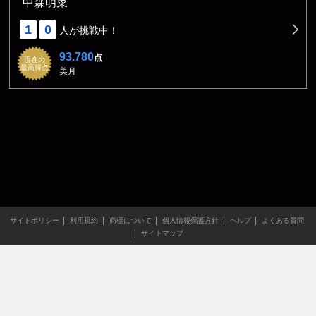
中森明菜
1
0
人が挑戦中！
93.780
点
現在の
最高得点
美月
サイトポリシー
利用規約
商標について
個人情報保護方針
ヘルプ
よくある質問
サイトマップ
当サイトのすべての文章や画像などの無断転載・引用を禁じま
す。
Copyright XING INC.All Rights Reserved.