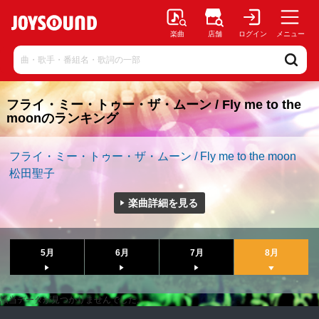
楽曲
店舗
ログイン
メニュー
フライ・ミー・トゥー・ザ・ムーン / Fly me to the
moonのランキング
フライ・ミー・トゥー・ザ・ムーン / Fly me to the moon
松田聖子
楽曲詳細を見る
5月
6月
7月
8月
該当データが見つかりませんでした。