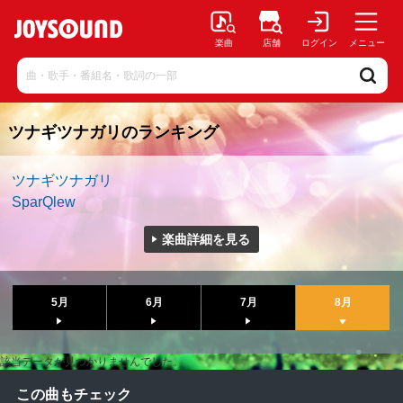
楽曲
店舗
ログイン
メニュー
ツナギツナガリのランキング
ツナギツナガリ
SparQlew
楽曲詳細を見る
5月
6月
7月
8月
該当データが見つかりませんでした。
この曲もチェック