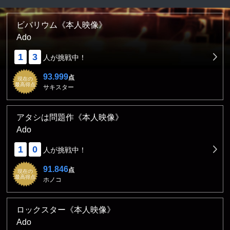
ビバリウム《本人映像》
Ado
1
3
人が挑戦中！
93.999
点
現在の
最高得点
サキスター
アタシは問題作《本人映像》
Ado
1
0
人が挑戦中！
91.846
点
現在の
最高得点
ホノコ
ロックスター《本人映像》
Ado