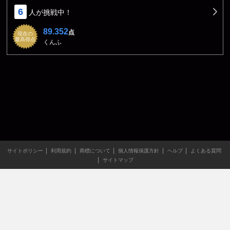
6
人が挑戦中！
89.352
点
現在の
最高得点
くんふ
サイトポリシー
利用規約
商標について
個人情報保護方針
ヘルプ
よくある質問
サイトマップ
当サイトのすべての文章や画像などの無断転載・引用を禁じま
す。
Copyright XING INC.All Rights Reserved.