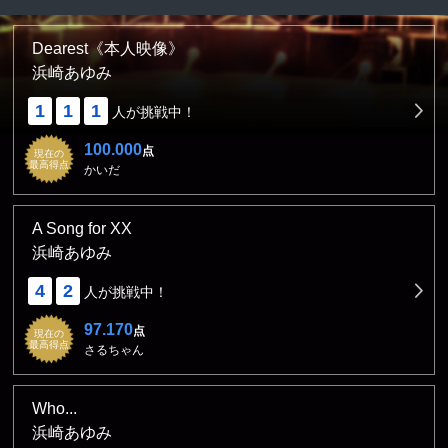
Dearest《本人映像》
浜崎あゆみ
1
1
1
人が挑戦中！
100.000
点
現在の
最高得点
かいだ
A Song for XX
浜崎あゆみ
4
2
人が挑戦中！
97.170
点
現在の
最高得点
さるちゃん
Who...
浜崎あゆみ