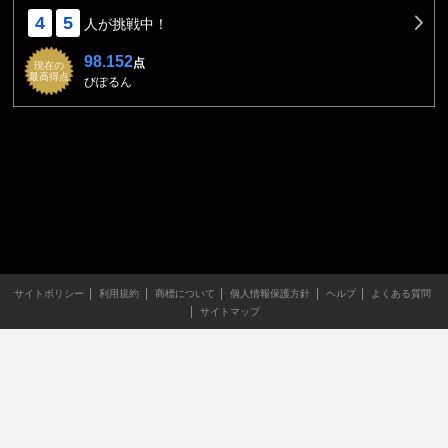
4
5
人が挑戦中！
98.152
点
現在の
最高得点
びぽるん
サイトポリシー
利用規約
商標について
個人情報保護方針
ヘルプ
よくある質問
サイトマップ
当サイトのすべての文章や画像などの無断転載・引用を禁じま
す。
Copyright XING INC.All Rights Reserved.