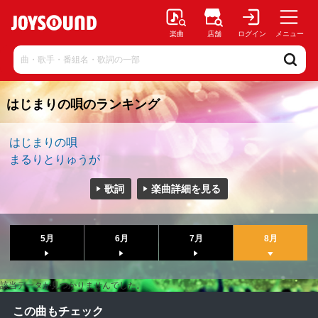
楽曲
店舗
ログイン
メニュー
はじまりの唄のランキング
はじまりの唄
まるりとりゅうが
歌詞
楽曲詳細を見る
5月
6月
7月
8月
該当データが見つかりませんでした。
この曲もチェック