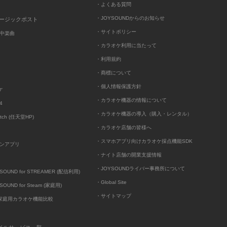
・よくある質問
・JOYSOUNDからのお知らせ
ュージックポスト
・サイトポリシー
中楽曲
・カラオケ利用に当たって
・利用規約
・商標について
・個人情報保護方針
ケ
・カラオケ機器の情報について
4
・カラオケ機器の導入（購入・レンタル）
itch (任天堂HP)
・カラオケ店舗の皆様へ
・スマホアプリ向けカラオケ採点機能SDK
ンアプリ
・ナイト店舗の開業支援情報
・JOYSOUNDライバー事務所について
UND for STREAMER (配信利用)
・Global Site
UND for Steam (家庭用)
・サイトマップ
D家庭用カラオケ機能比較