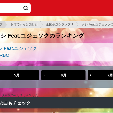
プ
お店でもっと楽しむ
全国採点グランプリ
タシ Feat.ユジェソ
シ Feat.ユジェソクのランキング
シ Feat.ユジェソク
RBO
5月
6月
7月
ータが見つかりませんでした。
の曲もチェック