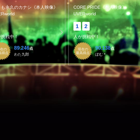
くも永久のカナシ《本人映像》
CORE PRIDE《本人映像》
Rworld
UVERworld
1
2
が挑戦中！
人が挑戦中！
89.246
90.138
点
点
在の
現在の
高得点
最高得点
わた九郎
ぽむ＊