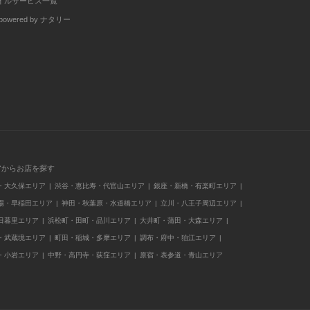
イルサービス一覧
wered by ナタリー
アからお店を探す
・大久保エリア
渋谷・恵比寿・代官山エリア
銀座・新橋・有楽町エリア
場・早稲田エリア
神田・秋葉原・水道橋エリア
立川・八王子周辺エリア
日暮里エリア
浜松町・田町・品川エリア
大井町・蒲田・大森エリア
・武蔵境エリア
町田・稲城・多摩エリア
調布・府中・狛江エリア
・小岩エリア
中野・高円寺・荻窪エリア
原宿・表参道・青山エリア