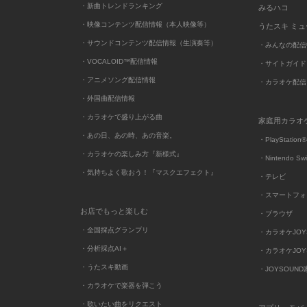
・新曲トレンドランキング
みるハコ
・映像コンテンツ配信情報（本人映像等）
うたスキ ミ
・サウンドコンテンツ配信情報（生演奏等）
・みんなの配信
・VOCALOID™配信情報
・サイトガイド
・アニメソング配信情報
・カラオケ配信
・外国曲配信情報
・カラオケで盛り上がる曲
家庭用カラオ
・あの日、あの時、あの音楽。
・PlayStation®
・カラオケの楽しみ方『新様式』
・Nintendo Sw
・気持ちよく歌おう！『マスクエフェクト』
・テレビ
・スマートフォ
お店でもっと楽しむ
・ブラウザ
・全国採点グランプリ
・カラオケJOYSO
・分析採点AI＋
・カラオケJOYSO
・うたスキ動画
・JOYSOUN
・カラオケで楽器を弾こう
・歌いたい曲をリクエスト