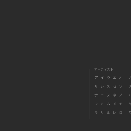
アーティスト
ア
イ
ウ
エ
オ
サ
シ
ス
セ
ソ
ナ
ニ
ヌ
ネ
ノ
マ
ミ
ム
メ
モ
ラ
リ
ル
レ
ロ