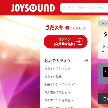
トッ
うたスキって
タ
ログイン
(会員登録無料)
タ
TU
お店でカラオケ
カラオケランキング
カラオケ新曲
新曲トレンドランキング
該当デ
本人映像で楽しもう
こ
旬のアニソンを歌おう