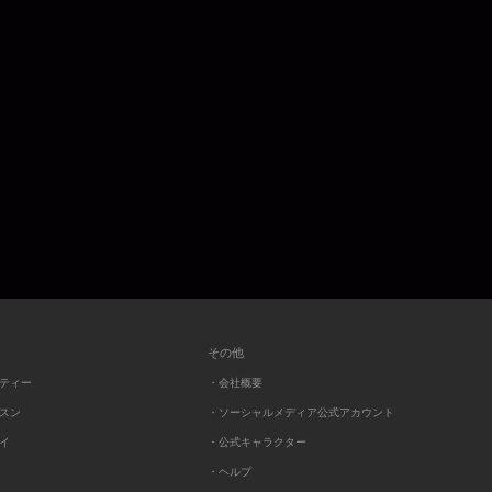
その他
ーティー
・会社概要
ッスン
・ソーシャルメディア公式アカウント
レイ
・公式キャラクター
・ヘルプ