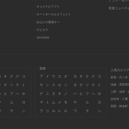
アプリ・モバ
・キョクナビアプリ
音楽ニュース po
・オートボーカルエフェクト
・あなたの最適キー
・サビカラ
・JOYKIDS
楽曲
人気のエリ
カ
キ
ク
ケ
コ
ア
イ
ウ
エ
オ
カ
キ
ク
ケ
コ
新宿・代々木
タ
チ
ツ
テ
ト
サ
シ
ス
セ
ソ
タ
チ
ツ
テ
ト
池袋・高田馬
上野・浅草・
ハ
ヒ
フ
へ
ホ
ナ
ニ
ヌ
ネ
ノ
ハ
ヒ
フ
へ
ホ
吉祥寺・三鷹
ヤ
ユ
ヨ
マ
ミ
ム
メ
モ
ヤ
ユ
ヨ
両国・錦糸町
ワ
ヲ
ン
ラ
リ
ル
レ
ロ
ワ
ヲ
ン