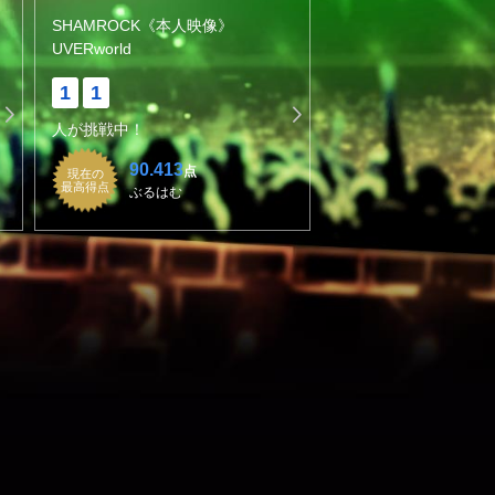
SHAMROCK《本人映像》
UVERworld
1
1
人が挑戦中！
90.413
点
現在の
最高得点
ぶるはむ