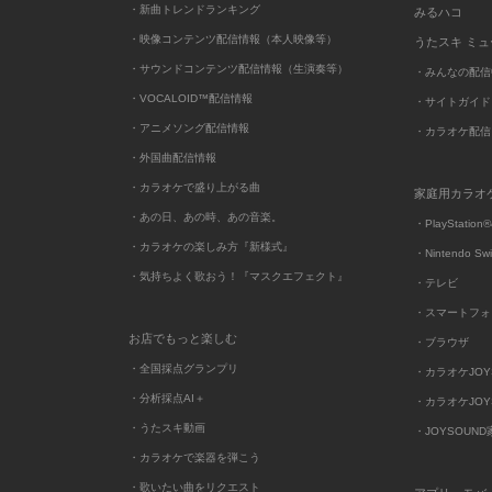
・新曲トレンドランキング
みるハコ
・映像コンテンツ配信情報（本人映像等）
うたスキ ミ
・サウンドコンテンツ配信情報（生演奏等）
・みんなの配信
・VOCALOID™配信情報
・サイトガイド
・アニメソング配信情報
・カラオケ配信
・外国曲配信情報
・カラオケで盛り上がる曲
家庭用カラオ
・あの日、あの時、あの音楽。
・PlayStation®
・カラオケの楽しみ方『新様式』
・Nintendo Sw
・気持ちよく歌おう！『マスクエフェクト』
・テレビ
・スマートフォ
お店でもっと楽しむ
・ブラウザ
・全国採点グランプリ
・カラオケJOYSO
・分析採点AI＋
・カラオケJOYSO
・うたスキ動画
・JOYSOUN
・カラオケで楽器を弾こう
・歌いたい曲をリクエスト