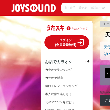
トッ
うたスキって
ログイン
(会員登録無料)
天
ゆう
お店でカラオケ
カラオケランキング
カラオケ新曲
新曲トレンドランキング
該当デ
本人映像で楽しもう
こ
旬のアニソンを歌おう