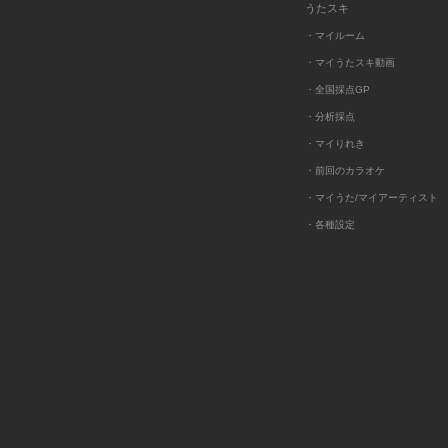
うたスキ
・マイルーム
・マイうたスキ動画
・全国採点GP
・分析採点
・マイりれき
・前回のカラオケ
・マイうた/マイアーティスト
・各種設定