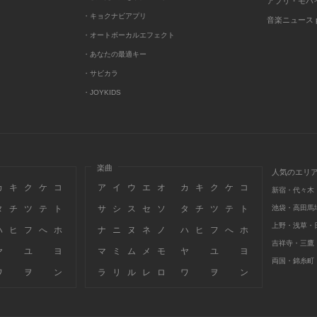
アプリ・モバ
・キョクナビアプリ
音楽ニュース po
・オートボーカルエフェクト
・あなたの最適キー
・サビカラ
・JOYKIDS
楽曲
人気のエリ
カ
キ
ク
ケ
コ
ア
イ
ウ
エ
オ
カ
キ
ク
ケ
コ
新宿・代々木
タ
チ
ツ
テ
ト
サ
シ
ス
セ
ソ
タ
チ
ツ
テ
ト
池袋・高田馬
上野・浅草・
ハ
ヒ
フ
へ
ホ
ナ
ニ
ヌ
ネ
ノ
ハ
ヒ
フ
へ
ホ
吉祥寺・三鷹
ヤ
ユ
ヨ
マ
ミ
ム
メ
モ
ヤ
ユ
ヨ
両国・錦糸町
ワ
ヲ
ン
ラ
リ
ル
レ
ロ
ワ
ヲ
ン