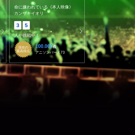
命に嫌われている《本人映像》
カンザキイオリ
3
5
人が挑戦中！
100.000
点
現在の
最高得点
アニソンバーＸ73