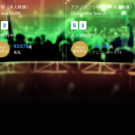
ノ弱《本人映像》
アスノヨゾラ哨戒班《本人映像》
 feat.GUMI
Orangestar feat.IA
2
5
1
が挑戦中！
人が挑戦中！
93.578
100.000
点
点
在の
現在の
高得点
最高得点
風兎
アニソンバーＸ73