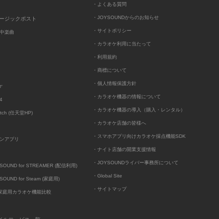
・よくある質問
・JOYSOUNDからのお知らせ
ュージックポスト
・サイトポリシー
中楽曲
・カラオケ利用に当たって
・利用規約
・商標について
・個人情報保護方針
ケ
・カラオケ機器の情報について
4
・カラオケ機器の導入（購入・レンタル）
itch (任天堂HP)
・カラオケ店舗の皆様へ
・スマホアプリ向けカラオケ採点機能SDK
ンアプリ
・ナイト店舗の開業支援情報
・JOYSOUNDライバー事務所について
UND for STREAMER (配信利用)
・Global Site
UND for Steam (家庭用)
・サイトマップ
D家庭用カラオケ機能比較