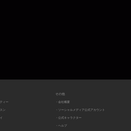
その他
ーティー
・会社概要
ッスン
・ソーシャルメディア公式アカウント
レイ
・公式キャラクター
・ヘルプ