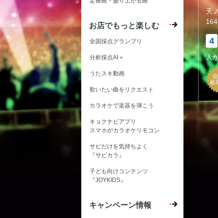
定番曲・盛り上がる曲
天
164
お店でもっと楽しむ
4
全国採点グランプリ
人
分析採点AI＋
うたスキ動画
現
最
歌いたい曲をリクエスト
カラオケで楽器を弾こう
キョクナビアプリ
スマホがカラオケリモコン
サビだけを気持ちよく
『サビカラ』
子ども向けコンテンツ
『JOYKIDS』
キャンペーン情報