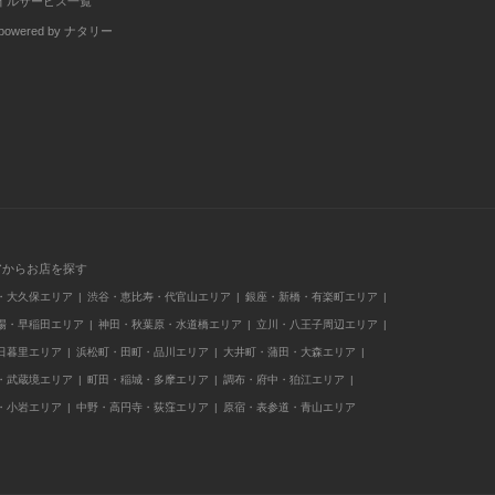
イルサービス一覧
wered by ナタリー
アからお店を探す
・大久保エリア
渋谷・恵比寿・代官山エリア
銀座・新橋・有楽町エリア
場・早稲田エリア
神田・秋葉原・水道橋エリア
立川・八王子周辺エリア
日暮里エリア
浜松町・田町・品川エリア
大井町・蒲田・大森エリア
・武蔵境エリア
町田・稲城・多摩エリア
調布・府中・狛江エリア
・小岩エリア
中野・高円寺・荻窪エリア
原宿・表参道・青山エリア