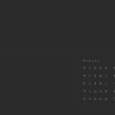
アーティスト
ア
イ
ウ
エ
オ
サ
シ
ス
セ
ソ
ナ
ニ
ヌ
ネ
ノ
マ
ミ
ム
メ
モ
ラ
リ
ル
レ
ロ