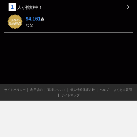
1
人が挑戦中！
94.161
点
現在の
最高得点
なな
サイトポリシー
利用規約
商標について
個人情報保護方針
ヘルプ
よくある質問
サイトマップ
当サイトのすべての文章や画像などの無断転載・引用を禁じま
す。
Copyright XING INC.All Rights Reserved.