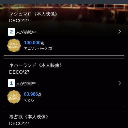
マシュマロ《本人映像》
DECO*27
2
人が挑戦中！
100.000
点
現在の
最高得点
アニソンバーＸ73
ネバーランド《本人映像》
DECO*27
1
人が挑戦中！
83.986
点
現在の
最高得点
てとら
毒占欲《本人映像》
DECO*27